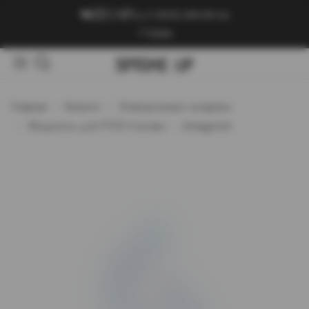
+7 (909) 089-89-24
Войти
Главная
Каталог
Электронные сигареты
Жидкость для POD-Систем
Antagonist