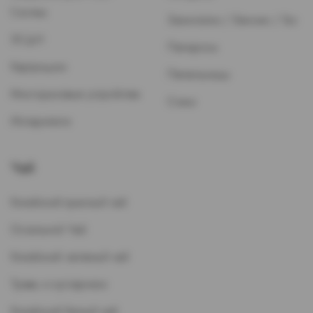
Систем
Зажигалки / Бензин / Газ
ЭСДН
Папиросы
Картриджи
Пепельницы
Многоразовые устройства
Стики
Испарители
Чай
Китайский красный чай
Остальной Чай
Китайский зеленый чай
Травы и кустарники
Китайский белый чай