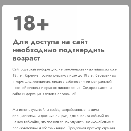
18+
Наличие
г. Челябинск, ул. Свердловский проспект д. 86
1 шт
Для доступа на сайт
необходимо подтвердить
г. Челябинск, ул. Академика Макеева д. 36
1 шт
возраст
г. Челябинск, Комсомольский проспект д. 108
1 шт
Сайт содержит информацию,не рекомендованную лицам моложе
пос. Западный. Улица им. капитана Ефимова, 7
1 шт
18 лет. Курение противопоказано лицам до 18 лет, беременным
и кормящим женщинам, лицам с заболеваниями центральной
нервной системы и органов пищеварения. Содержащаяся на
сайте информация является справочной.
Мы используем файлы cookie, разработанные нашими
специалистами и третьими лицами, для анализа событий на
нашем веб-сайте, что позволяет нам улучшать взаимодействие с
пользователями и обслуживание. Продолжая просмотр страниц