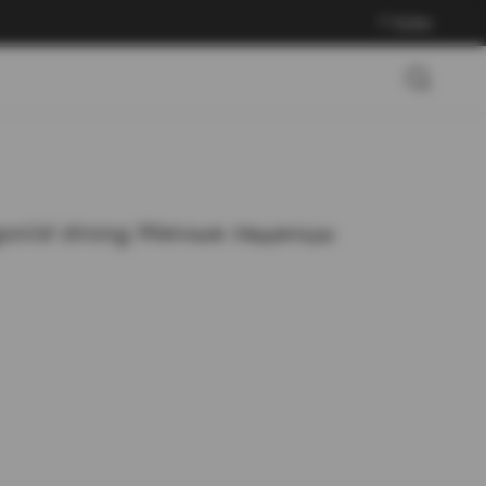
Войти
onist strong Мятные леденцы