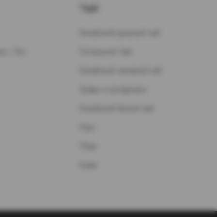
Чай
Китайский красный чай
н / Газ
Остальной Чай
Китайский зеленый чай
Травы и кустарники
Китайский белый чай
Улун
Пуэр
Кофе