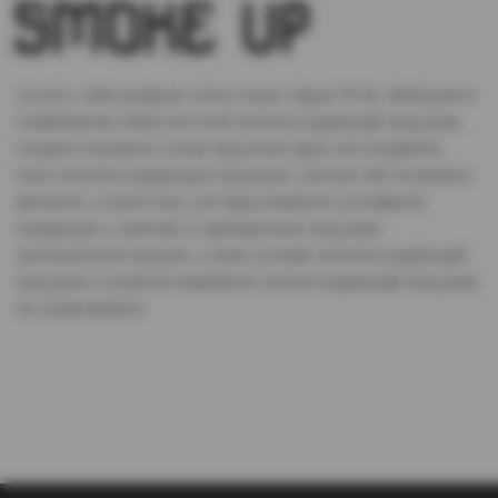
Доступ к сайту разрешен только лицам старше 18 лет, являющимся
потребителями табака или иной никотиносодержащей продукции,
которые в противном случае продолжат курить или употреблять
иную никтотиносодержащую продукцию. Данный сайт не является
рекламой, а служит лишь для предоставления достоверной
информации о свойствах и характеристиках продукции.
Дистанционная продажа, а также доставка никотиносодержащей
продукции и устройств потребления никотинсодержащей продукции
не осуществляется.