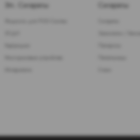
Эл. Сигареты
Сигареты
Жидкость для POD-Систем
Сигареты
ЭСДН
Зажигалки / Бензи
Картриджи
Папиросы
Многоразовые устройства
Пепельницы
Испарители
Стики