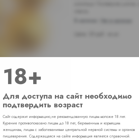
шоколада. Послевкусие долгое, с
оттенок.
В наличии:
В наличии:
Нет в наличии
Цена:
25 руб. за шт.
18+
Для доступа на сайт необходимо
подтвердить возраст
Сайт содержит информацию,не рекомендованную лицам моложе 18 лет.
Наличие
Курение противопоказано лицам до 18 лет, беременным и кормящим
женщинам, лицам с заболеваниями центральной нервной системы и органов
пищеварения. Содержащаяся на сайте информация является справочной.