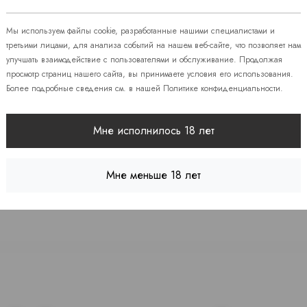
 86
Мы используем файлы cookie, разработанные нашими специалистами и
третьими лицами, для анализа событий на нашем веб-сайте, что позволяет нам
улучшать взаимодействие с пользователями и обслуживание. Продолжая
08
просмотр страниц нашего сайта, вы принимаете условия его использования.
Более подробные сведения см. в нашей
Политике конфиденциальности
.
 7
Мне исполнилось 18 лет
Мне меньше 18 лет