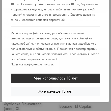
18 лет. Курение противопоказано лицам до 18 лет, беременным
и кормящим женщинам, лицам с заболеваниями центральной
нервной системы и органов пищеварения. Содержащаяся на
Футболка Элькапитос
Футболка Элькапитос
сайте информация является справочной.
(белый принт) XL
(неон) L
Нет в наличии
Нет в наличии
Мы используем файлы cookie, разработанные нашими
Price
Price
2 500 руб.
2 500 руб.
специалистами и третьими лицами, для анализа событий на
нашем веб-сайте, что позволяет нам улучшать взаимодействие с
пользователями и обслуживание. Продолжая просмотр страниц
нашего сайта, вы принимаете условия его использования. Более
подробные сведения см. в нашей
Политике конфиденциальности
.
Мне исполнилось 18 лет
Мне меньше 18 лет
Футболка Элькапитос
Браслет El Copitas
(неон) XL