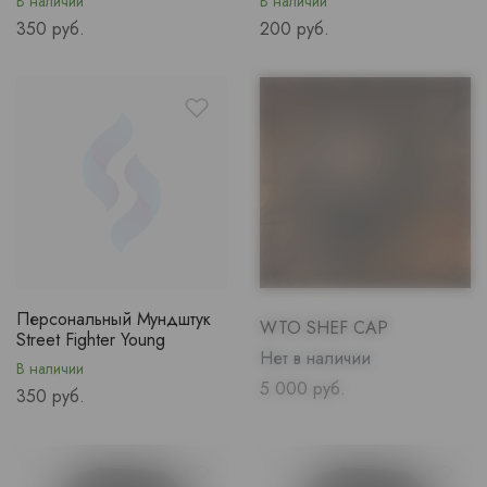
В наличии
В наличии
Price
Price
350 руб.
200 руб.
Персональный Мундштук
WTO SHEF CAP
Street Fighter Young
Нет в наличии
В наличии
Price
5 000 руб.
Price
350 руб.