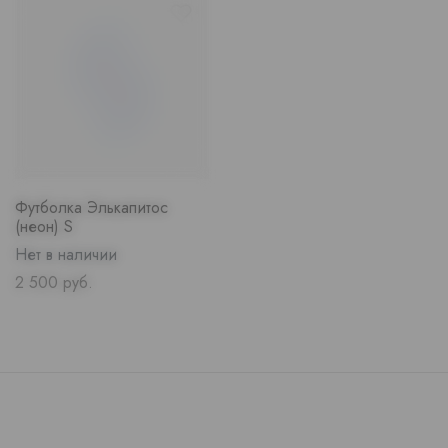
Футболка Элькапитос
(неон) S
Нет в наличии
Price
2 500 руб.