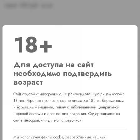
Цена:
420 руб. за шт.
Наличие
18+
г. Челябинск, ул. Свердловский проспект
Нет в наличии
д. 86
Для доступа на сайт
необходимо подтвердить
г. Челябинск, ул. Академика Макеева д.
Нет в наличии
36
возраст
г. Челябинск, Комсомольский проспект д.
Нет в наличии
Сайт содержит информацию,не рекомендованную лицам моложе
108
18 лет. Курение противопоказано лицам до 18 лет, беременным
и кормящим женщинам, лицам с заболеваниями центральной
пос. Западный. Улица им. капитана
Нет в наличии
нервной системы и органов пищеварения. Содержащаяся на
Ефимова, 7
сайте информация является справочной.
Мы используем файлы cookie, разработанные нашими