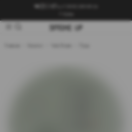
+7 (909) 089-89-24
Войти
Главная
Каталог
Чай/Кофе
Пуэр