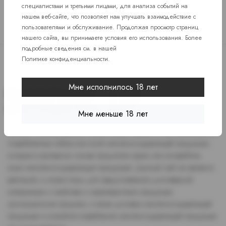
специалистами и третьими лицами, для анализа событий на
нашем веб-сайте, что позволяет нам улучшать взаимодействие с
пользователями и обслуживание. Продолжая просмотр страниц
нашего сайта, вы принимаете условия его использования. Более
подробные сведения см. в нашей
Политике конфиденциальности
.
Мне исполнилось 18 лет
Мне меньше 18 лет
Доступ к сайту разрешен только лицам старше 18 лет, являющимся
потребителями табака или иной никотиносодержащей продукции,
которые в противном случае продолжат курить или употреблять
иную никтотиносодержащую продукцию. Данный сайт не является
рекламой, а служит лишь для предоставления достоверной
информации о свойствах и характеристиках продукции.
Дистанционная продажа, а также доставка никотиносодержащей
продукции и устройств потребления никотинсодержащей продукции