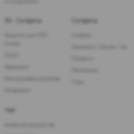
не осуществляется.
Эл. Сигареты
Сигареты
Жидкость для POD-
Сигареты
Систем
Зажигалки / Бензин / Газ
ЭСДН
Папиросы
Картриджи
Пепельницы
Многоразовые устройства
Стики
Испарители
Чай
Китайский красный чай