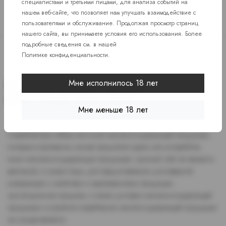
специалистами и третьими лицами, для анализа событий на
нашем веб-сайте, что позволяет нам улучшать взаимодействие с
пользователями и обслуживание. Продолжая просмотр страниц
нашего сайта, вы принимаете условия его использования. Более
подробные сведения см. в нашей
Политике конфиденциальности
.
Мне исполнилось 18 лет
Мне меньше 18 лет
Доступ к сайту разрешен только лицам старше 18 лет, являющимся
потребителями табака или иной никотиносодержащей продукции,
которые в противном случае продолжат курить или употреблять
иную никтотиносодержащую продукцию. Данный сайт не является
рекламой, а служит лишь для предоставления достоверной
информации о свойствах и характеристиках продукции.
Дистанционная продажа, а также доставка никотиносодержащей
продукции и устройств потребления никотинсодержащей продукции
не осуществляется.