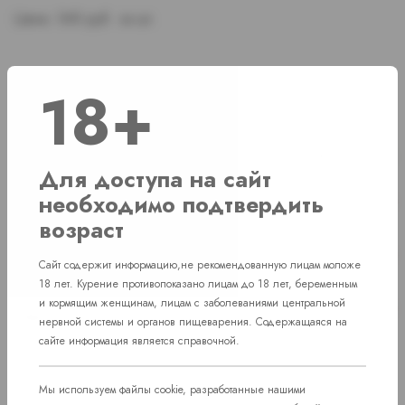
Цена:
340 руб. за шт.
18+
Наличие
г. Челябинск, ул. Свердловский проспект д. 86
8 шт
Для доступа на сайт
г. Челябинск, ул. Академика Макеева д.
необходимо подтвердить
Нет в наличии
36
возраст
г. Челябинск, Комсомольский проспект д.
Нет в наличии
108
Сайт содержит информацию,не рекомендованную лицам моложе
18 лет. Курение противопоказано лицам до 18 лет, беременным
пос. Западный. Улица им. капитана
и кормящим женщинам, лицам с заболеваниями центральной
Нет в наличии
Ефимова, 7
нервной системы и органов пищеварения. Содержащаяся на
сайте информация является справочной.
Мы используем файлы cookie, разработанные нашими