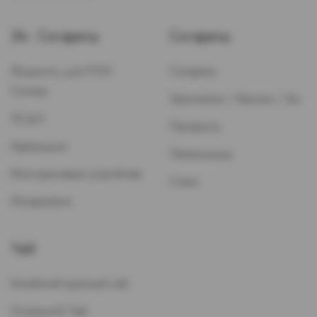
Эл. Сигареты
Сигареты
Жидкость для POD-
Сигареты
Систем
Зажигалки / Бензин / Газ
ЭСДН
Папиросы
Картриджи
Пепельницы
Многоразовые устройства
Стики
Испарители
Чай
Китайский красный чай
Остальной Чай