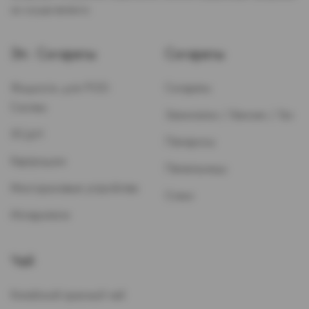
не осуществляется.
Эл. Сигареты
Сигареты
Жидкость для POD-
Сигареты
Систем
Зажигалки / Бензин / Газ
ЭСДН
Папиросы
Картриджи
Пепельницы
Многоразовые устройства
Стики
Испарители
Чай
Китайский красный чай