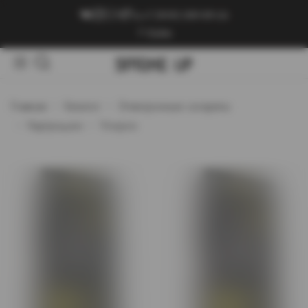
+7 (909) 089-89-24
Войти
Главная
Каталог
Электронные сигареты
Картриджи
Voopoo