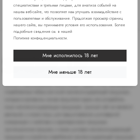
специалистами и третьими лицами, для анализа событий на
нашем веб-сайте, что позволяет нам улучшать взаимодействие с
пользователями и обслуживание. Продолжая просмотр страниц
нашего сайта, вы принимаете условия его использования. Более
подробные сведения см. в нашей
Политике конфиденциальности
.
Мне исполнилось 18 лет
Мне меньше 18 лет
Доступ к сайту разрешен только лицам старше 18 лет, являющимся
потребителями табака или иной никотиносодержащей продукции,
которые в противном случае продолжат курить или употреблять
иную никтотиносодержащую продукцию. Данный сайт не является
рекламой, а служит лишь для предоставления достоверной
информации о свойствах и характеристиках продукции.
Дистанционная продажа, а также доставка никотиносодержащей
продукции и устройств потребления никотинсодержащей продукции