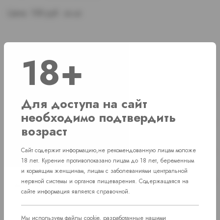
Цена:
108 руб. за шт.
Наличие
18+
г. Челябинск, ул. Свердловский проспект
Нет в наличии
д. 86
Для доступа на сайт
необходимо подтвердить
г. Челябинск, ул. Академика Макеева д.
Нет в наличии
возраст
36
г. Челябинск, Комсомольский проспект д.
Сайт содержит информацию,не рекомендованную лицам моложе
Нет в наличии
108
18 лет. Курение противопоказано лицам до 18 лет, беременным
и кормящим женщинам, лицам с заболеваниями центральной
пос. Западный. Улица им. капитана
Нет в наличии
нервной системы и органов пищеварения. Содержащаяся на
Ефимова, 7
сайте информация является справочной.
Мы используем файлы cookie, разработанные нашими