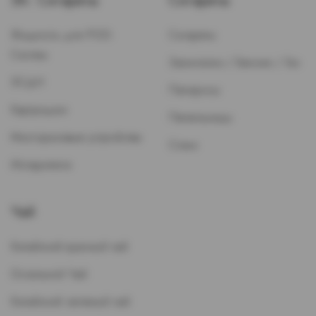
Эл. Сигареты
Сигареты
Жидкость для POD-
Сигареты
Систем
Зажигалки / Бензин / Газ
ЭСДН
Папиросы
Картриджи
Пепельницы
Многоразовые устройства
Стики
Испарители
Чай
Китайский красный чай
Остальной Чай
Китайский зеленый чай