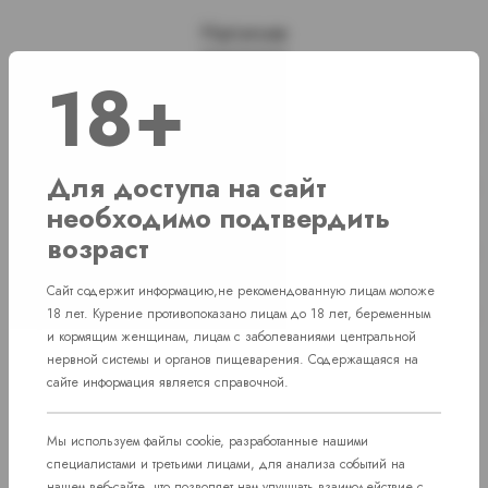
Наличие
18+
г. Челябинск, ул. Свердловский проспект
Нет в наличии
д. 86
г. Челябинск, ул. Академика Макеева д.
Для доступа на сайт
Нет в наличии
36
необходимо подтвердить
г. Челябинск, Комсомольский проспект д.
возраст
Нет в наличии
108
Сайт содержит информацию,не рекомендованную лицам моложе
пос. Западный. Улица им. капитана
Нет в наличии
18 лет. Курение противопоказано лицам до 18 лет, беременным
Ефимова, 7
и кормящим женщинам, лицам с заболеваниями центральной
нервной системы и органов пищеварения. Содержащаяся на
сайте информация является справочной.
Мы используем файлы cookie, разработанные нашими
специалистами и третьими лицами, для анализа событий на
нашем веб-сайте, что позволяет нам улучшать взаимодействие с