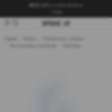
+7 (909) 089-89-24
Войти
Главная
Каталог
Электронные сигареты
Многоразовые устройства
GeekVape