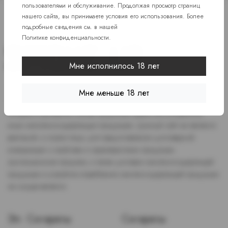
пользователями и обслуживание. Продолжая просмотр страниц
нашего сайта, вы принимаете условия его использования. Более
подробные сведения см. в нашей
Политике конфиденциальности
.
Мне исполнилось 18 лет
Доступ к сайту разрешен только лицам старше 18 лет, являющимся
Мне меньше 18 лет
потребителями табака или иной никотиносодержащей продукции,
которые в противном случае продолжат курить или употреблять
иную никтотиносодержащую продукцию. Данный сайт не является
рекламой, а служит лишь для предоставления достоверной
информации о свойствах и характеристиках продукции.
Дистанционная продажа, а также доставка никотиносодержащей
продукции и устройств потребления никотинсодержащей продукции
не осуществляется.
Эл. Сигареты
Сигареты