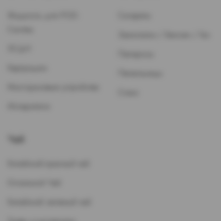
Жидкость для POD-
Сигареты
Систем
Зажигалки / Бензин / Газ
ЭСДН
Папиросы
Картриджи
Пепельницы
Многоразовые устройства
Стики
Испарители
Чай
Китайский красный чай
Остальной Чай
Китайский зеленый чай