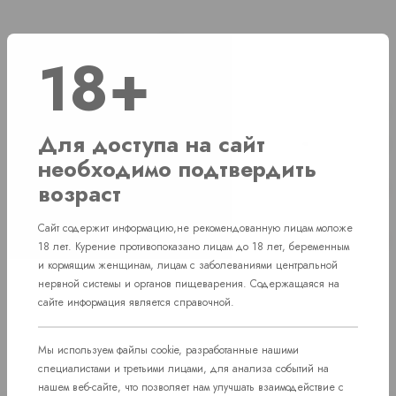
Наличие
18+
г. Челябинск, ул. Свердловский проспект д. 86
1 шт
Для доступа на сайт
г. Челябинск, Комсомольский проспект д. 108
1 шт
необходимо подтвердить
г. Челябинск, ул. Академика Макеева д.
возраст
Нет в наличии
36
Сайт содержит информацию,не рекомендованную лицам моложе
пос. Западный. Улица им. капитана
Нет в наличии
18 лет. Курение противопоказано лицам до 18 лет, беременным
Ефимова, 7
и кормящим женщинам, лицам с заболеваниями центральной
нервной системы и органов пищеварения. Содержащаяся на
сайте информация является справочной.
Мы используем файлы cookie, разработанные нашими
специалистами и третьими лицами, для анализа событий на
нашем веб-сайте, что позволяет нам улучшать взаимодействие с