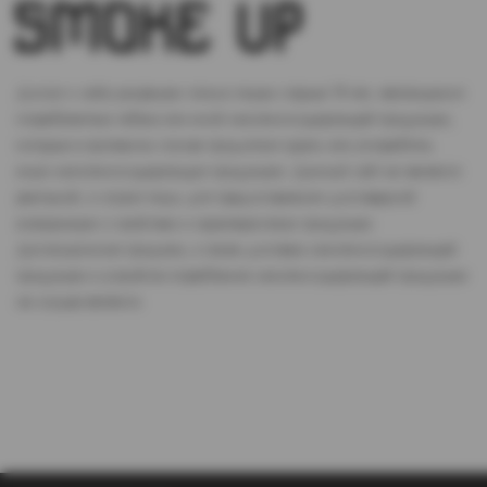
Доступ к сайту разрешен только лицам старше 18 лет, являющимся
потребителями табака или иной никотиносодержащей продукции,
которые в противном случае продолжат курить или употреблять
иную никтотиносодержащую продукцию. Данный сайт не является
рекламой, а служит лишь для предоставления достоверной
информации о свойствах и характеристиках продукции.
Дистанционная продажа, а также доставка никотиносодержащей
продукции и устройств потребления никотинсодержащей продукции
не осуществляется.