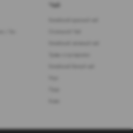
Чай
Китайский красный чай
н / Газ
Остальной Чай
Китайский зеленый чай
Травы и кустарники
Китайский белый чай
Улун
Пуэр
Кофе