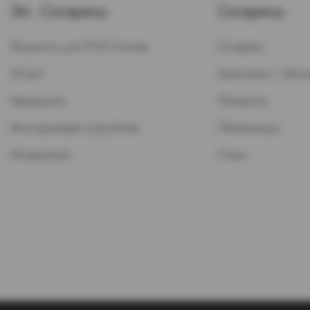
Эл. Сигареты
Сигареты
Жидкость для POD-Систем
Сигареты
ЭСДН
Зажигалки / Бензи
Картриджи
Папиросы
Многоразовые устройства
Пепельницы
Испарители
Стики