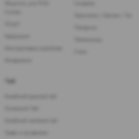
Жидкость для POD-
Сигареты
Систем
Зажигалки / Бензин / Газ
ЭСДН
Папиросы
Картриджи
Пепельницы
Многоразовые устройства
Стики
Испарители
Чай
Китайский красный чай
Остальной Чай
Китайский зеленый чай
Травы и кустарники