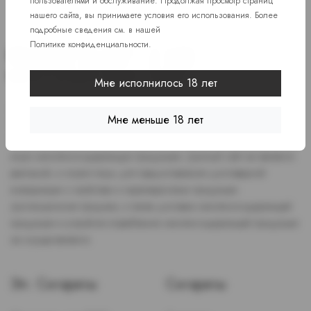
пользователями и обслуживание. Продолжая просмотр страниц
нашего сайта, вы принимаете условия его использования. Более
подробные сведения см. в нашей
Политике конфиденциальности
.
Мне исполнилось 18 лет
Доступ к сайту разрешен только лицам старше 18 лет, являющимся
Мне меньше 18 лет
потребителями табака или иной никотиносодержащей продукции,
которые в противном случае продолжат курить или употреблять
иную никтотиносодержащую продукцию. Данный сайт не является
рекламой, а служит лишь для предоставления достоверной
информации о свойствах и характеристиках продукции.
Дистанционная продажа, а также доставка никотиносодержащей
продукции и устройств потребления никотинсодержащей продукции
не осуществляется.
Эл. Сигареты
Сигареты