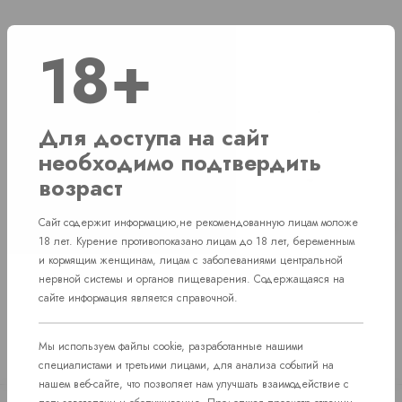
18+
Наличие
г. Челябинск, ул. Свердловский проспект д. 86
1 шт
Для доступа на сайт
г. Челябинск, ул. Академика Макеева д. 36
1 шт
необходимо подтвердить
возраст
г. Челябинск, Комсомольский проспект д. 108
1 шт
пос. Западный. Улица им. капитана
Сайт содержит информацию,не рекомендованную лицам моложе
Нет в наличии
Ефимова, 7
18 лет. Курение противопоказано лицам до 18 лет, беременным
и кормящим женщинам, лицам с заболеваниями центральной
нервной системы и органов пищеварения. Содержащаяся на
сайте информация является справочной.
Мы используем файлы cookie, разработанные нашими
специалистами и третьими лицами, для анализа событий на
нашем веб-сайте, что позволяет нам улучшать взаимодействие с