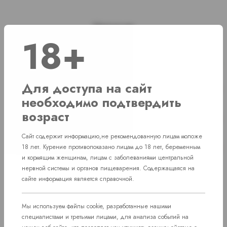
Наличие
18+
г. Челябинск, ул. Свердловский проспект д. 86
1 шт
г. Челябинск, ул. Академика Макеева д.
Для доступа на сайт
Нет в наличии
36
необходимо подтвердить
возраст
г. Челябинск, Комсомольский проспект д.
Нет в наличии
108
Сайт содержит информацию,не рекомендованную лицам моложе
пос. Западный. Улица им. капитана
18 лет. Курение противопоказано лицам до 18 лет, беременным
Нет в наличии
Ефимова, 7
и кормящим женщинам, лицам с заболеваниями центральной
нервной системы и органов пищеварения. Содержащаяся на
сайте информация является справочной.
Мы используем файлы cookie, разработанные нашими
специалистами и третьими лицами, для анализа событий на