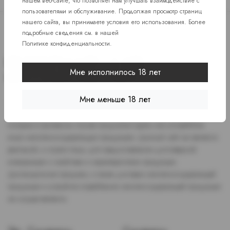
нашем веб-сайте, что позволяет нам улучшать взаимодействие с
пользователями и обслуживание. Продолжая просмотр страниц
нашего сайта, вы принимаете условия его использования. Более
подробные сведения см. в нашей
Политике конфиденциальности
.
Мне исполнилось 18 лет
Мне меньше 18 лет
Доступ к сайту разрешен только лицам старше 18 лет, являющимся
потребителями табака или иной никотиносодержащей продукции,
которые в противном случае продолжат курить или употреблять
иную никтотиносодержащую продукцию. Данный сайт не является
рекламой, а служит лишь для предоставления достоверной
информации о свойствах и характеристиках продукции.
Дистанционная продажа, а также доставка никотиносодержащей
продукции и устройств потребления никотинсодержащей продукции
не осуществляется.