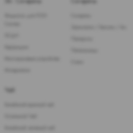
Эл. Сигареты
Сигареты
Жидкость для POD-
Сигареты
Систем
Зажигалки / Бензин / Газ
ЭСДН
Папиросы
Картриджи
Пепельницы
Многоразовые устройства
Стики
Испарители
Чай
Китайский красный чай
Остальной Чай
Китайский зеленый чай