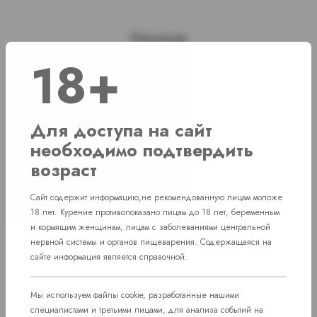
Наличие
18+
г. Челябинск, ул. Свердловский проспект
Нет в наличии
д. 86
Для доступа на сайт
г. Челябинск, ул. Академика Макеева д.
Нет в наличии
необходимо подтвердить
36
возраст
г. Челябинск, Комсомольский проспект д.
Нет в наличии
108
Сайт содержит информацию,не рекомендованную лицам моложе
18 лет. Курение противопоказано лицам до 18 лет, беременным
пос. Западный. Улица им. капитана
Нет в наличии
и кормящим женщинам, лицам с заболеваниями центральной
Ефимова, 7
нервной системы и органов пищеварения. Содержащаяся на
сайте информация является справочной.
Мы используем файлы cookie, разработанные нашими
специалистами и третьими лицами, для анализа событий на