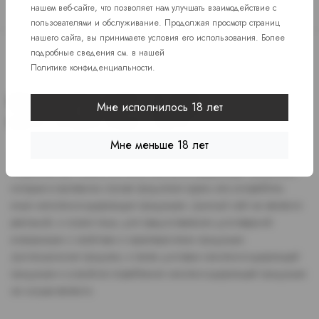
нашем веб-сайте, что позволяет нам улучшать взаимодействие с
пользователями и обслуживание. Продолжая просмотр страниц
нашего сайта, вы принимаете условия его использования. Более
подробные сведения см. в нашей
Политике конфиденциальности
.
Мне исполнилось 18 лет
Мне меньше 18 лет
Доступ к сайту разрешен только лицам старше 18 лет, являющимся
потребителями табака или иной никотиносодержащей продукции,
которые в противном случае продолжат курить или употреблять
иную никтотиносодержащую продукцию. Данный сайт не является
рекламой, а служит лишь для предоставления достоверной
информации о свойствах и характеристиках продукции.
Дистанционная продажа, а также доставка никотиносодержащей
продукции и устройств потребления никотинсодержащей продукции
не осуществляется.