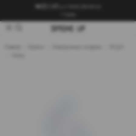
+7 (909) 089-89-24
Войти
Главная
Каталог
Электронные сигареты
ЭСДН
Artery