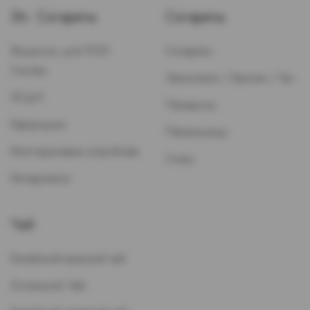
Эл. Сигареты
Сигареты
Жидкость для POD-
Сигареты
Систем
Зажигалки / Бензин / Газ
ЭСДН
Папиросы
Картриджи
Пепельницы
Многоразовые устройства
Стики
Испарители
Чай
Китайский красный чай
Остальной Чай