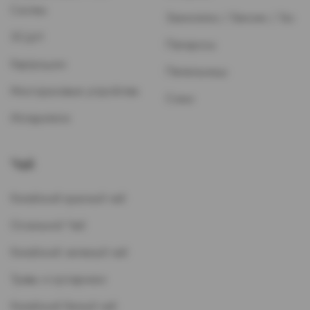
Систем
Зажигалки / Бензин / Газ
ЭСДН
Папиросы
Картриджи
Пепельницы
Многоразовые устройства
Стики
Испарители
Чай
Китайский красный чай
Остальной Чай
Китайский зеленый чай
Травы и кустарники
Китайский белый чай