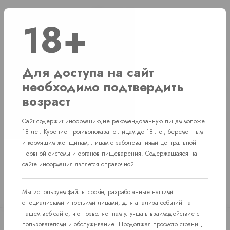
Наличие
18+
г. Челябинск, ул. Свердловский проспект д. 86
2 шт
Для доступа на сайт
г. Челябинск, ул. Академика Макеева д. 36
2 шт
необходимо подтвердить
г. Челябинск, Комсомольский проспект д. 108
2 шт
возраст
пос. Западный. Улица им. капитана
Нет в наличии
Ефимова, 7
Сайт содержит информацию,не рекомендованную лицам моложе
18 лет. Курение противопоказано лицам до 18 лет, беременным
и кормящим женщинам, лицам с заболеваниями центральной
нервной системы и органов пищеварения. Содержащаяся на
сайте информация является справочной.
Мы используем файлы cookie, разработанные нашими
специалистами и третьими лицами, для анализа событий на
нашем веб-сайте, что позволяет нам улучшать взаимодействие с
пользователями и обслуживание. Продолжая просмотр страниц