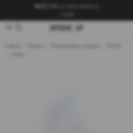
+7 (909) 089-89-24
Войти
Главная
Каталог
Электронные сигареты
ЭСДН
Artery