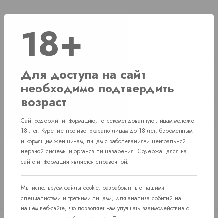
18+
Наличие
г. Челябинск, ул. Свердловский проспект д. 86
1 шт
Для доступа на сайт
г. Челябинск, ул. Академика Макеева д. 36
1 шт
необходимо подтвердить
возраст
г. Челябинск, Комсомольский проспект д. 108
1 шт
пос. Западный. Улица им. капитана
Сайт содержит информацию,не рекомендованную лицам моложе
Нет в наличии
Ефимова, 7
18 лет. Курение противопоказано лицам до 18 лет, беременным
и кормящим женщинам, лицам с заболеваниями центральной
нервной системы и органов пищеварения. Содержащаяся на
сайте информация является справочной.
Мы используем файлы cookie, разработанные нашими
специалистами и третьими лицами, для анализа событий на
нашем веб-сайте, что позволяет нам улучшать взаимодействие с