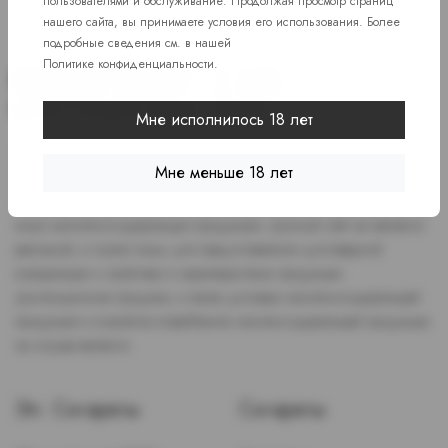
пользователями и обслуживание. Продолжая просмотр страниц
нашего сайта, вы принимаете условия его использования. Более
подробные сведения см. в нашей
Политике конфиденциальности
.
Мне исполнилось 18 лет
Доступ к сайту разрешен только лицам старше 18 лет, являющимся
Мне меньше 18 лет
потребителями табака или иной никотиносодержащей продукции,
которые в противном случае продолжат курить или употреблять
иную никтотиносодержащую продукцию. Данный сайт не является
рекламой, а служит лишь для предоставления достоверной
информации о свойствах и характеристиках продукции.
Дистанционная продажа, а также доставка никотиносодержащей
продукции и устройств потребления никотинсодержащей продукции
не осуществляется.
Эл. Сигареты
Сигареты