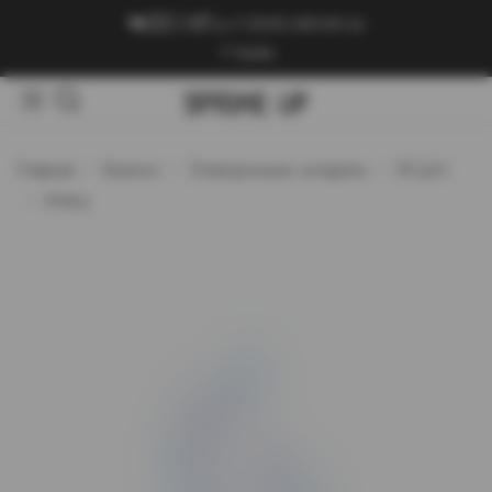
+7 (909) 089-89-24
Войти
Главная
Каталог
Электронные сигареты
ЭСДН
Artery