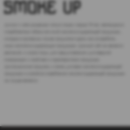
Доступ к сайту разрешен только лицам старше 18 лет, являющимся
потребителями табака или иной никотиносодержащей продукции,
которые в противном случае продолжат курить или употреблять
иную никтотиносодержащую продукцию. Данный сайт не является
рекламой, а служит лишь для предоставления достоверной
информации о свойствах и характеристиках продукции.
Дистанционная продажа, а также доставка никотиносодержащей
продукции и устройств потребления никотинсодержащей продукции
не осуществляется.