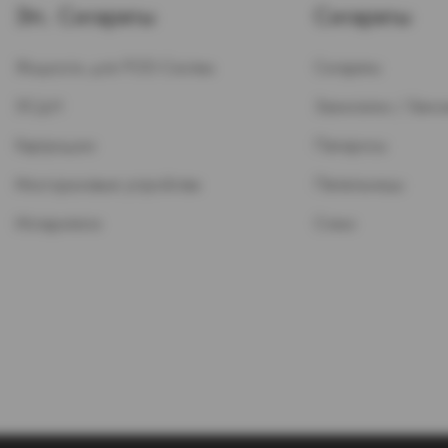
Эл. Сигареты
Сигареты
Жидкость для POD-Систем
Сигареты
ЭСДН
Зажигалки / Бензи
Картриджи
Папиросы
Многоразовые устройства
Пепельницы
Испарители
Стики