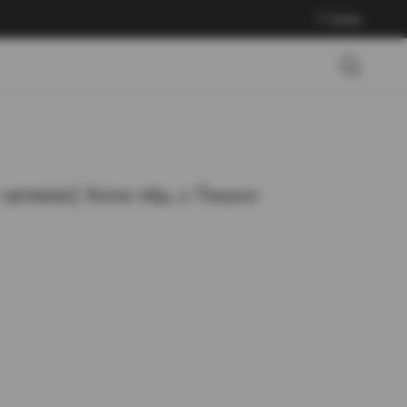
Войти
затяжек) Кола лёд х Лимон