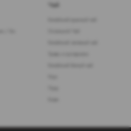
Чай
Китайский красный чай
н / Газ
Остальной Чай
Китайский зеленый чай
Травы и кустарники
Китайский белый чай
Улун
Пуэр
Кофе