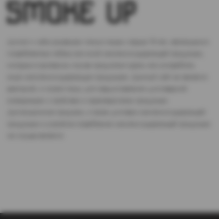
Доступ к сайту разрешен только лицам старше 18 лет, являющимся
потребителями табака или иной никотиносодержащей продукции,
которые в противном случае продолжат курить или употреблять
иную никтотиносодержащую продукцию. Данный сайт не является
рекламой, а служит лишь для предоставления достоверной
информации о свойствах и характеристиках продукции.
Дистанционная продажа, а также доставка никотиносодержащей
продукции и устройств потребления никотинсодержащей продукции
не осуществляется.