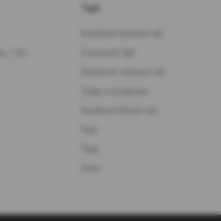
Чай
Китайский красный чай
н / Газ
Остальной Чай
Китайский зеленый чай
Травы и кустарники
Китайский белый чай
Улун
Пуэр
Кофе