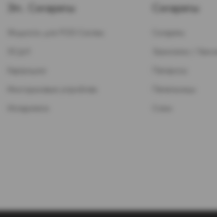
Эл. Сигареты
Сигареты
Жидкость для POD-Систем
Сигареты
ЭСДН
Зажигалки / Бензи
Картриджи
Папиросы
Многоразовые устройства
Пепельницы
Испарители
Стики