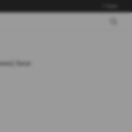
Войти
жек) Батат