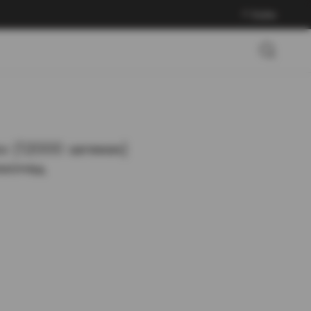
Войти
 (12000 затяжек)
имонад