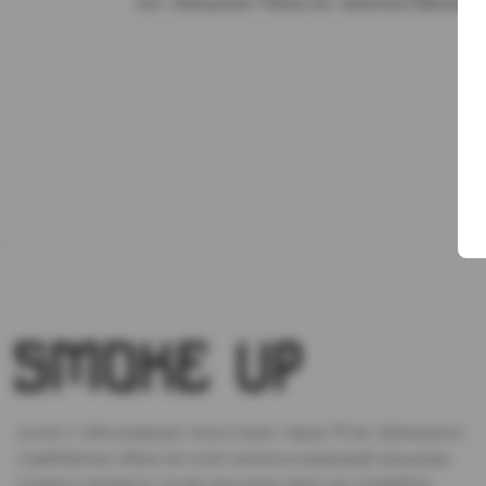
пос. Западный. Улица им. капитана Ефимова,
Доступ к сайту разрешен только лицам старше 18 лет, являющимся
потребителями табака или иной никотиносодержащей продукции,
которые в противном случае продолжат курить или употреблять