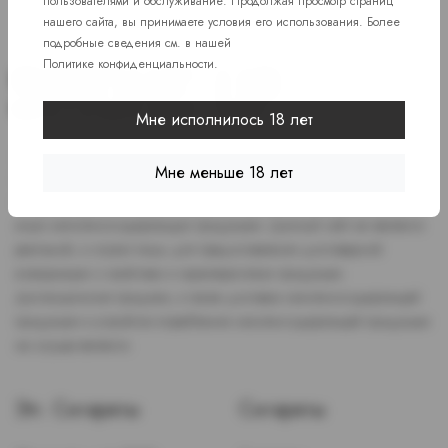
пользователями и обслуживание. Продолжая просмотр страниц
нашего сайта, вы принимаете условия его использования. Более
подробные сведения см. в нашей
Политике конфиденциальности
.
Мне исполнилось 18 лет
Доступ к сайту разрешен только лицам старше 18 лет, являющимся
Мне меньше 18 лет
потребителями табака или иной никотиносодержащей продукции,
которые в противном случае продолжат курить или употреблять
иную никтотиносодержащую продукцию. Данный сайт не является
рекламой, а служит лишь для предоставления достоверной
информации о свойствах и характеристиках продукции.
Дистанционная продажа, а также доставка никотиносодержащей
продукции и устройств потребления никотинсодержащей продукции
не осуществляется.
Эл. Сигареты
Сигареты