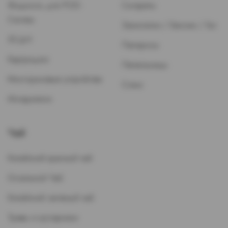
Жидкость для POD-
Сигареты
Систем
Зажигалки / Бензин / Газ
ЭСДН
Папиросы
Картриджи
Пепельницы
Многоразовые устройства
Стики
Испарители
Чай
Китайский красный чай
Остальной Чай
Китайский зеленый чай
Травы и кустарники