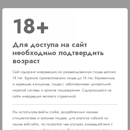
18+
Наличие
г. Челябинск, ул. Свердловский проспект д. 86
1 шт
Для доступа на сайт
г. Челябинск, ул. Академика Макеева д. 36
1 шт
необходимо подтвердить
возраст
г. Челябинск, Комсомольский проспект д. 108
1 шт
пос. Западный. Улица им. капитана
Сайт содержит информацию,не рекомендованную лицам моложе
Нет в наличии
Ефимова, 7
18 лет. Курение противопоказано лицам до 18 лет, беременным
и кормящим женщинам, лицам с заболеваниями центральной
нервной системы и органов пищеварения. Содержащаяся на
сайте информация является справочной.
Мы используем файлы cookie, разработанные нашими
специалистами и третьими лицами, для анализа событий на
нашем веб-сайте, что позволяет нам улучшать взаимодействие с