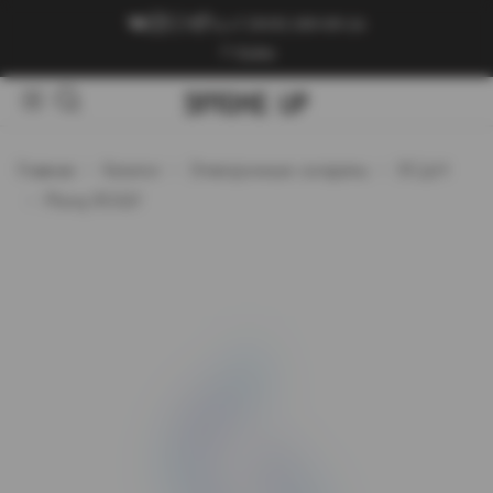
+7 (909) 089-89-24
Войти
Главная
Каталог
Электронные сигареты
ЭСДН
Plonq ROQY