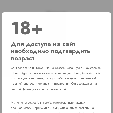
Наличие
18+
г. Челябинск, ул. Академика Макеева д. 36
1 шт
г. Челябинск, ул. Свердловский проспект
Для доступа на сайт
Нет в наличии
д. 86
необходимо подтвердить
возраст
г. Челябинск, Комсомольский проспект д.
Нет в наличии
108
Сайт содержит информацию,не рекомендованную лицам моложе
пос. Западный. Улица им. капитана
18 лет. Курение противопоказано лицам до 18 лет, беременным
Нет в наличии
Ефимова, 7
и кормящим женщинам, лицам с заболеваниями центральной
нервной системы и органов пищеварения. Содержащаяся на
сайте информация является справочной.
Мы используем файлы cookie, разработанные нашими
специалистами и третьими лицами, для анализа событий на