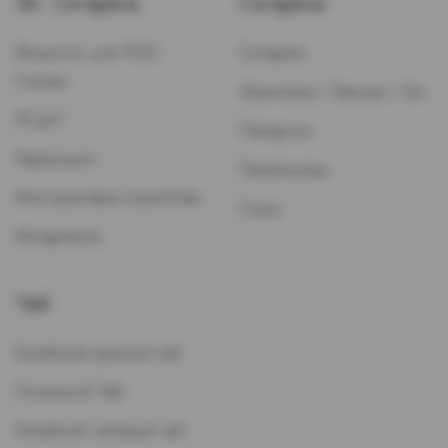
Эл. Сигареты
Сигареты
Жидкость для POD-
Сигареты
Систем
Зажигалки / Бензин / Газ
ЭСДН
Папиросы
Картриджи
Пепельницы
Многоразовые устройства
Стики
Испарители
Чай
Китайский красный чай
Остальной Чай
Китайский зеленый чай