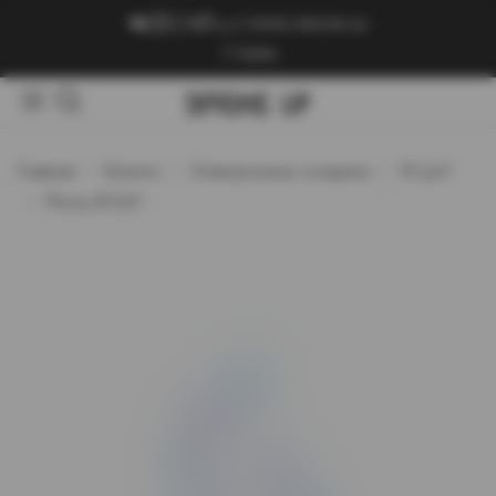
+7 (909) 089-89-24
Войти
Главная
Каталог
Электронные сигареты
ЭСДН
Plonq ROQY