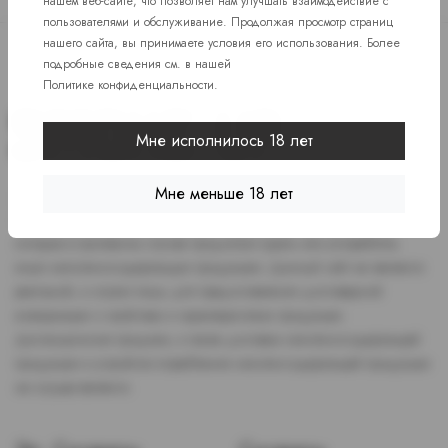
нашем веб-сайте, что позволяет нам улучшать взаимодействие с
пользователями и обслуживание. Продолжая просмотр страниц
нашего сайта, вы принимаете условия его использования. Более
подробные сведения см. в нашей
Политике конфиденциальности
.
Мне исполнилось 18 лет
Мне меньше 18 лет
Доступ к сайту разрешен только лицам старше 18 лет, являющимся
потребителями табака или иной никотиносодержащей продукции,
которые в противном случае продолжат курить или употреблять
иную никтотиносодержащую продукцию. Данный сайт не является
рекламой, а служит лишь для предоставления достоверной
информации о свойствах и характеристиках продукции.
Дистанционная продажа, а также доставка никотиносодержащей
продукции и устройств потребления никотинсодержащей продукции
не осуществляется.