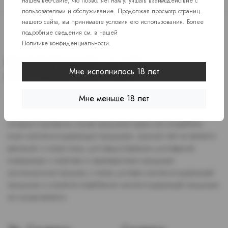
нашем веб-сайте, что позволяет нам улучшать взаимодействие с
пользователями и обслуживание. Продолжая просмотр страниц
нашего сайта, вы принимаете условия его использования. Более
подробные сведения см. в нашей
Политике конфиденциальности
.
Мне исполнилось 18 лет
Мне меньше 18 лет
Доступ к сайту разрешен только лицам старше 18 лет, являющимся
потребителями табака или иной никотиносодержащей продукции,
которые в противном случае продолжат курить или употреблять
иную никтотиносодержащую продукцию. Данный сайт не является
рекламой, а служит лишь для предоставления достоверной
информации о свойствах и характеристиках продукции.
Дистанционная продажа, а также доставка никотиносодержащей
продукции и устройств потребления никотинсодержащей продукции
не осуществляется.