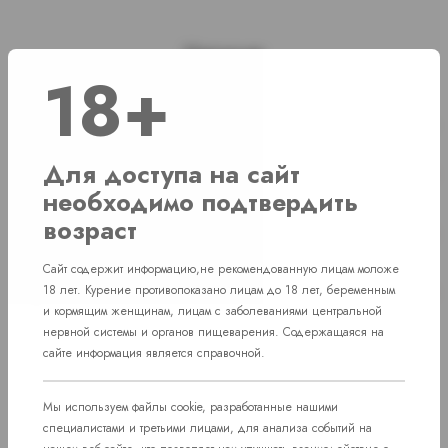
Наличие
18+
г. Челябинск, ул. Академика Макеева д. 36
1 шт
г. Челябинск, ул. Свердловский проспект
Для доступа на сайт
Нет в наличии
д. 86
необходимо подтвердить
возраст
г. Челябинск, Комсомольский проспект д.
Нет в наличии
108
Сайт содержит информацию,не рекомендованную лицам моложе
пос. Западный. Улица им. капитана
18 лет. Курение противопоказано лицам до 18 лет, беременным
Нет в наличии
Ефимова, 7
и кормящим женщинам, лицам с заболеваниями центральной
нервной системы и органов пищеварения. Содержащаяся на
сайте информация является справочной.
Мы используем файлы cookie, разработанные нашими
специалистами и третьими лицами, для анализа событий на