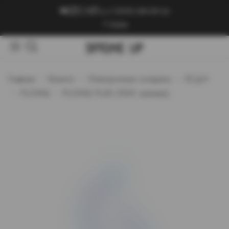
+7 (909) 089-89-24
Войти
Главная
Каталог
Электронные сигареты
ЭСДН
PLONQ
PLONQ PLUS (1500 затяжек)