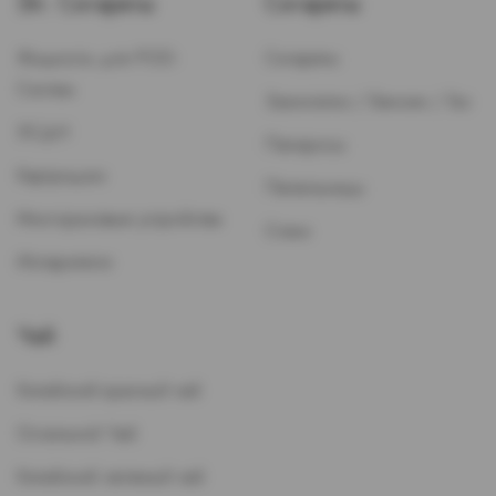
Эл. Сигареты
Сигареты
Жидкость для POD-
Сигареты
Систем
Зажигалки / Бензин / Газ
ЭСДН
Папиросы
Картриджи
Пепельницы
Многоразовые устройства
Стики
Испарители
Чай
Китайский красный чай
Остальной Чай
Китайский зеленый чай