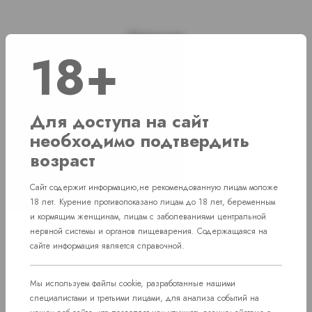
Наличие
18+
г. Челябинск, ул. Академика Макеева д. 36
1 шт
г. Челябинск, ул. Свердловский проспект
Для доступа на сайт
Нет в наличии
д. 86
необходимо подтвердить
возраст
г. Челябинск, Комсомольский проспект д.
Нет в наличии
108
Сайт содержит информацию,не рекомендованную лицам моложе
пос. Западный. Улица им. капитана
18 лет. Курение противопоказано лицам до 18 лет, беременным
Нет в наличии
Ефимова, 7
и кормящим женщинам, лицам с заболеваниями центральной
нервной системы и органов пищеварения. Содержащаяся на
сайте информация является справочной.
Мы используем файлы cookie, разработанные нашими
специалистами и третьими лицами, для анализа событий на