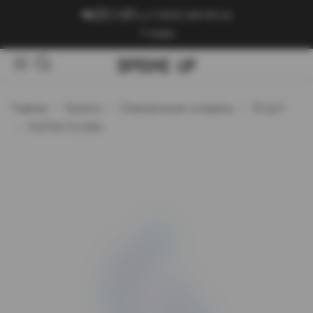
+7 (909) 089-89-24
Войти
Главная
Каталог
Электронные сигареты
ЭСДН
PUFFMI FLORA