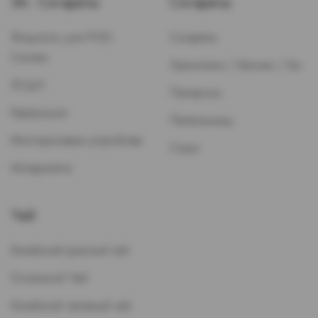
Эл. Сигареты
Сигареты
Жидкость для POD-
Сигареты
Систем
Зажигалки / Бензин / Газ
ЭСДН
Папиросы
Картриджи
Пепельницы
Многоразовые устройства
Стики
Испарители
Чай
Китайский красный чай
Остальной Чай
Китайский зеленый чай