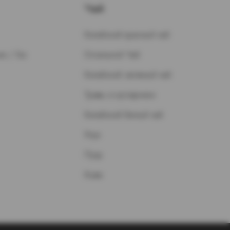
Чай
Китайский красный чай
н / Газ
Остальной Чай
Китайский зеленый чай
Травы и кустарники
Китайский белый чай
Улун
Пуэр
Кофе