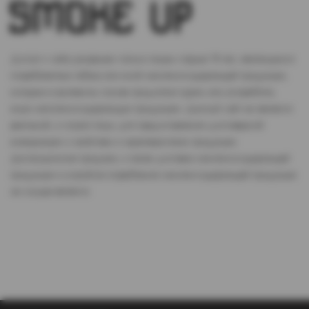
Доступ к сайту разрешен только лицам старше 18 лет, являющимся
потребителями табака или иной никотиносодержащей продукции,
которые в противном случае продолжат курить или употреблять
иную никтотиносодержащую продукцию. Данный сайт не является
рекламой, а служит лишь для предоставления достоверной
информации о свойствах и характеристиках продукции.
Дистанционная продажа, а также доставка никотиносодержащей
продукции и устройств потребления никотинсодержащей продукции
не осуществляется.