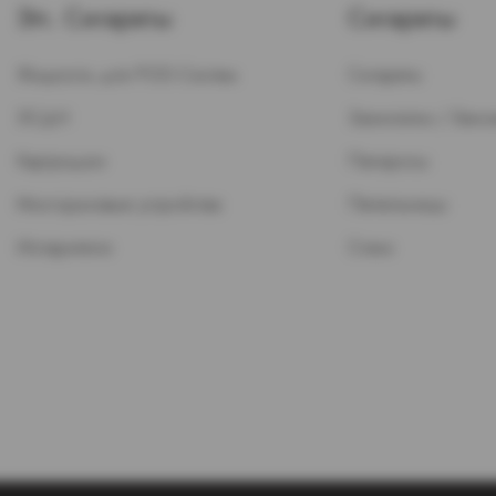
Эл. Сигареты
Сигареты
Жидкость для POD-Систем
Сигареты
ЭСДН
Зажигалки / Бензи
Картриджи
Папиросы
Многоразовые устройства
Пепельницы
Испарители
Стики