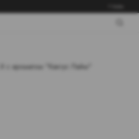
Войти
Х с ароматом "Кактус Лайм"