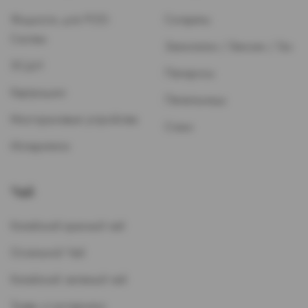
Жидкость для POD-
Сигареты
Систем
Зажигалки / Бензин / Газ
ЭСДН
Папиросы
Картриджи
Пепельницы
Многоразовые устройства
Стики
Испарители
Чай
Китайский красный чай
Остальной Чай
Китайский зеленый чай
Травы и кустарники