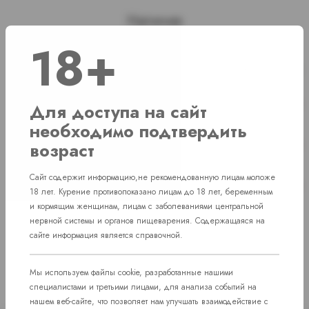
Наличие
18+
г. Челябинск, ул. Свердловский проспект д. 86
1 шт
г. Челябинск, ул. Академика Макеева д.
Нет в наличии
Для доступа на сайт
36
необходимо подтвердить
г. Челябинск, Комсомольский проспект д.
Нет в наличии
возраст
108
пос. Западный. Улица им. капитана
Сайт содержит информацию,не рекомендованную лицам моложе
Нет в наличии
Ефимова, 7
18 лет. Курение противопоказано лицам до 18 лет, беременным
и кормящим женщинам, лицам с заболеваниями центральной
нервной системы и органов пищеварения. Содержащаяся на
сайте информация является справочной.
Мы используем файлы cookie, разработанные нашими
специалистами и третьими лицами, для анализа событий на
нашем веб-сайте, что позволяет нам улучшать взаимодействие с