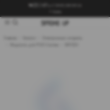
+7 (909) 089-89-24
Войти
Главная
Каталог
Электронные сигареты
Жидкость для POD-Систем
BRYZGI