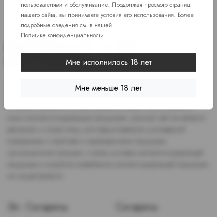
пользователями и обслуживание. Продолжая просмотр страниц
нашего сайта, вы принимаете условия его использования. Более
подробные сведения см. в нашей
Политике конфиденциальности
.
Мне исполнилось 18 лет
Доступ к сайту разрешен только лицам старше 18 лет, являющимся
Мне меньше 18 лет
потребителями табака или иной никотиносодержащей продукции,
которые в противном случае продолжат курить или употреблять
иную никтотиносодержащую продукцию. Данный сайт не является
рекламой, а служит лишь для предоставления достоверной
информации о свойствах и характеристиках продукции.
Дистанционная продажа, а также доставка никотиносодержащей
продукции и устройств потребления никотинсодержащей продукции
не осуществляется.
Эл. Сигареты
Сигареты