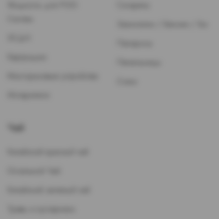
Жидкость для POD-
Сигареты
Систем
Зажигалки / Бензин / Газ
ЭСДН
Папиросы
Картриджи
Пепельницы
Многоразовые устройства
Стики
Испарители
Чай
Китайский красный чай
Остальной Чай
Китайский зеленый чай
Травы и кустарники