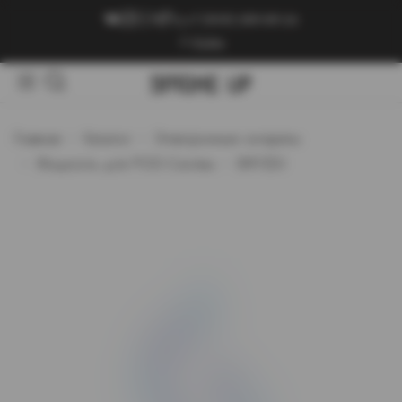
+7 (909) 089-89-24
Войти
Главная
Каталог
Электронные сигареты
Жидкость для POD-Систем
BRYZGI