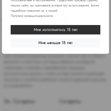
пользователями и обслуживание. Продолжая просмотр страниц
нашего сайта, вы принимаете условия его использования. Более
подробные сведения см. в нашей
Политике конфиденциальности
.
Мне исполнилось 18 лет
Доступ к сайту разрешен только лицам старше 18 лет, являющимся
Мне меньше 18 лет
потребителями табака или иной никотиносодержащей продукции,
которые в противном случае продолжат курить или употреблять
иную никтотиносодержащую продукцию. Данный сайт не является
рекламой, а служит лишь для предоставления достоверной
информации о свойствах и характеристиках продукции.
Дистанционная продажа, а также доставка никотиносодержащей
продукции и устройств потребления никотинсодержащей продукции
не осуществляется.
Эл. Сигареты
Сигареты