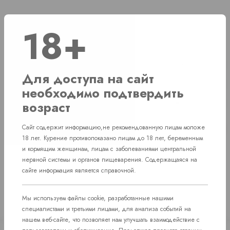
18+
Наличие
г. Челябинск, ул. Свердловский проспект д. 86
2 шт
Для доступа на сайт
г. Челябинск, ул. Академика Макеева д. 36
1 шт
необходимо подтвердить
возраст
г. Челябинск, Комсомольский проспект д. 108
1 шт
пос. Западный. Улица им. капитана
Сайт содержит информацию,не рекомендованную лицам моложе
Нет в наличии
Ефимова, 7
18 лет. Курение противопоказано лицам до 18 лет, беременным
и кормящим женщинам, лицам с заболеваниями центральной
нервной системы и органов пищеварения. Содержащаяся на
сайте информация является справочной.
Мы используем файлы cookie, разработанные нашими
специалистами и третьими лицами, для анализа событий на
нашем веб-сайте, что позволяет нам улучшать взаимодействие с