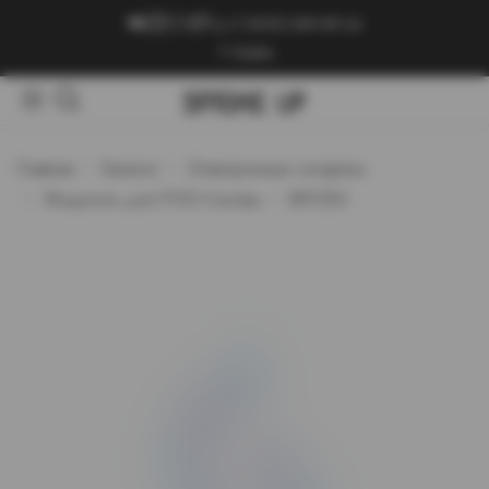
+7 (909) 089-89-24
Войти
Главная
Каталог
Электронные сигареты
Жидкость для POD-Систем
BRYZGI