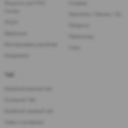
Жидкость для POD-
Сигареты
Систем
Зажигалки / Бензин / Газ
ЭСДН
Папиросы
Картриджи
Пепельницы
Многоразовые устройства
Стики
Испарители
Чай
Китайский красный чай
Остальной Чай
Китайский зеленый чай
Травы и кустарники