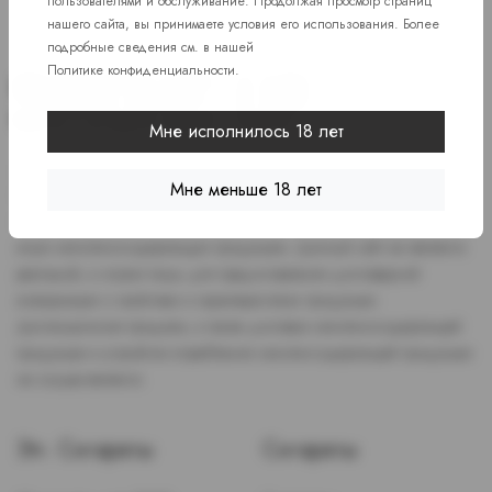
пользователями и обслуживание. Продолжая просмотр страниц
нашего сайта, вы принимаете условия его использования. Более
подробные сведения см. в нашей
Политике конфиденциальности
.
Мне исполнилось 18 лет
Доступ к сайту разрешен только лицам старше 18 лет, являющимся
Мне меньше 18 лет
потребителями табака или иной никотиносодержащей продукции,
которые в противном случае продолжат курить или употреблять
иную никтотиносодержащую продукцию. Данный сайт не является
рекламой, а служит лишь для предоставления достоверной
информации о свойствах и характеристиках продукции.
Дистанционная продажа, а также доставка никотиносодержащей
продукции и устройств потребления никотинсодержащей продукции
не осуществляется.
Эл. Сигареты
Сигареты