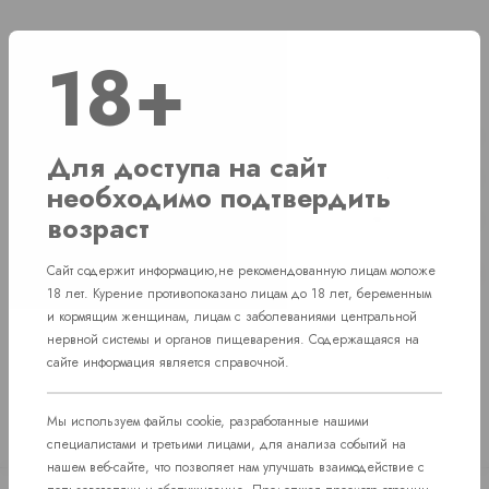
18+
Наличие
г. Челябинск, ул. Академика Макеева д. 36
2 шт
Для доступа на сайт
г. Челябинск, ул. Свердловский проспект д. 86
1 шт
необходимо подтвердить
возраст
г. Челябинск, Комсомольский проспект д. 108
1 шт
пос. Западный. Улица им. капитана
Сайт содержит информацию,не рекомендованную лицам моложе
Нет в наличии
Ефимова, 7
18 лет. Курение противопоказано лицам до 18 лет, беременным
и кормящим женщинам, лицам с заболеваниями центральной
нервной системы и органов пищеварения. Содержащаяся на
сайте информация является справочной.
Мы используем файлы cookie, разработанные нашими
специалистами и третьими лицами, для анализа событий на
нашем веб-сайте, что позволяет нам улучшать взаимодействие с