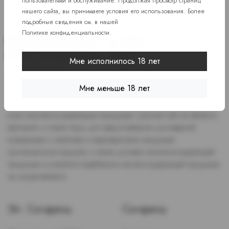
пользователями и обслуживание. Продолжая просмотр страниц
нашего сайта, вы принимаете условия его использования. Более
подробные сведения см. в нашей
Политике конфиденциальности
.
Мне исполнилось 18 лет
Доступ к сайту разрешен только лицам старше 18 лет, являющимся
Мне меньше 18 лет
потребителями табака или иной никотиносодержащей продукции,
которые в противном случае продолжат курить или употреблять
иную никтотиносодержащую продукцию. Данный сайт не является
рекламой, а служит лишь для предоставления достоверной
информации о свойствах и характеристиках продукции.
Дистанционная продажа, а также доставка никотиносодержащей
продукции и устройств потребления никотинсодержащей продукции
не осуществляется.
Эл. Сигареты
Сигареты