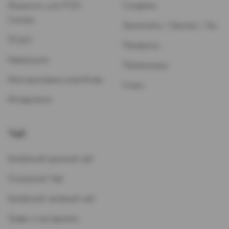
Жидкость для POD-
Сигареты
Систем
Зажигалки / Бензин / Газ
ЭСДН
Папиросы
Картриджи
Пепельницы
Многоразовые устройства
Стики
Испарители
Чай
Китайский красный чай
Остальной Чай
Китайский зеленый чай
Травы и кустарники