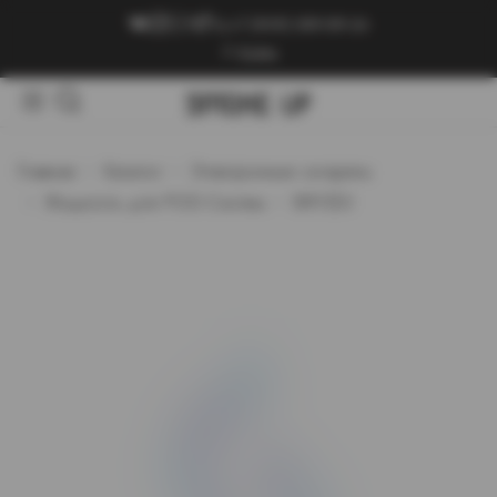
+7 (909) 089-89-24
Войти
Главная
Каталог
Электронные сигареты
Жидкость для POD-Систем
BRYZGI