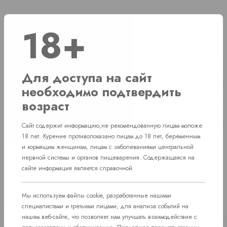
18+
Наличие
г. Челябинск, ул. Свердловский проспект д. 86
1 шт
Для доступа на сайт
г. Челябинск, ул. Академика Макеева д. 36
1 шт
необходимо подтвердить
возраст
г. Челябинск, Комсомольский проспект д. 108
1 шт
пос. Западный. Улица им. капитана
Сайт содержит информацию,не рекомендованную лицам моложе
Нет в наличии
Ефимова, 7
18 лет. Курение противопоказано лицам до 18 лет, беременным
и кормящим женщинам, лицам с заболеваниями центральной
нервной системы и органов пищеварения. Содержащаяся на
сайте информация является справочной.
Мы используем файлы cookie, разработанные нашими
специалистами и третьими лицами, для анализа событий на
нашем веб-сайте, что позволяет нам улучшать взаимодействие с