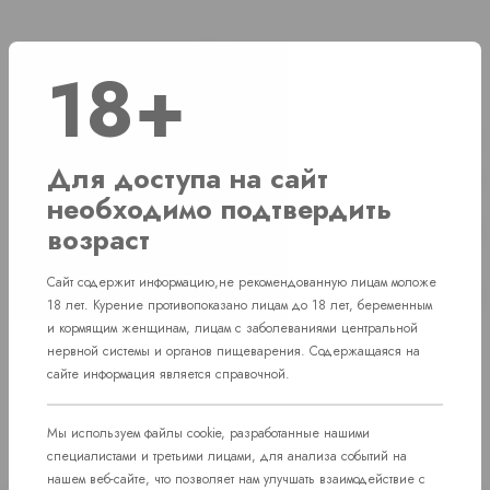
Наличие
18+
г. Челябинск, ул. Свердловский проспект д. 86
1 шт
Для доступа на сайт
г. Челябинск, ул. Академика Макеева д. 36
1 шт
необходимо подтвердить
г. Челябинск, Комсомольский проспект д.
возраст
Нет в наличии
108
Сайт содержит информацию,не рекомендованную лицам моложе
пос. Западный. Улица им. капитана
Нет в наличии
18 лет. Курение противопоказано лицам до 18 лет, беременным
Ефимова, 7
и кормящим женщинам, лицам с заболеваниями центральной
нервной системы и органов пищеварения. Содержащаяся на
сайте информация является справочной.
Мы используем файлы cookie, разработанные нашими
специалистами и третьими лицами, для анализа событий на
нашем веб-сайте, что позволяет нам улучшать взаимодействие с