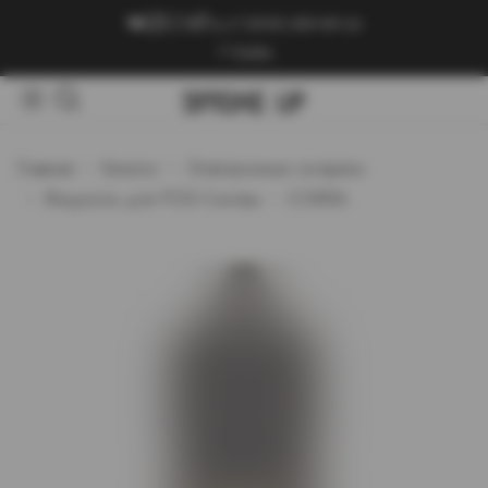
+7 (909) 089-89-24
Войти
Главная
Каталог
Электронные сигареты
Жидкость для POD-Систем
COBRA