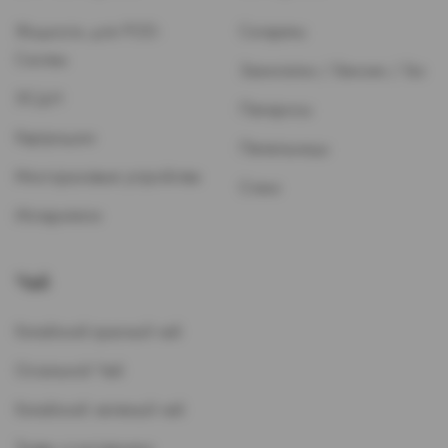
Жидкость для POD-
Сигареты
Систем
Зажигалки / Бензин / Газ
ЭСДН
Папиросы
Картриджи
Пепельницы
Многоразовые устройства
Стики
Испарители
Чай
Китайский красный чай
Остальной Чай
Китайский зеленый чай