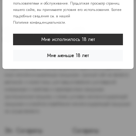
пользователями и обслуживание. Продолжая просмотр страниц
нашего сайта, вы принимаете условия его использования. Более
подробные сведения см. в нашей
Политике конфиденциальности
.
Мне исполнилось 18 лет
Доступ к сайту разрешен только лицам старше 18 лет, являющимся
Мне меньше 18 лет
потребителями табака или иной никотиносодержащей продукции,
которые в противном случае продолжат курить или употреблять
иную никтотиносодержащую продукцию. Данный сайт не является
рекламой, а служит лишь для предоставления достоверной
информации о свойствах и характеристиках продукции.
Дистанционная продажа, а также доставка никотиносодержащей
продукции и устройств потребления никотинсодержащей продукции
не осуществляется.
Эл. Сигареты
Сигареты