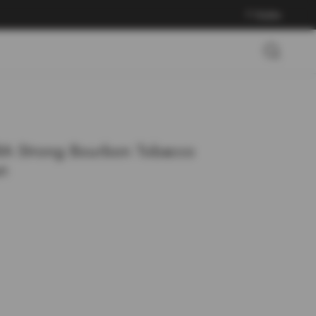
Войти
A Strong Bourbon Tobacco
л