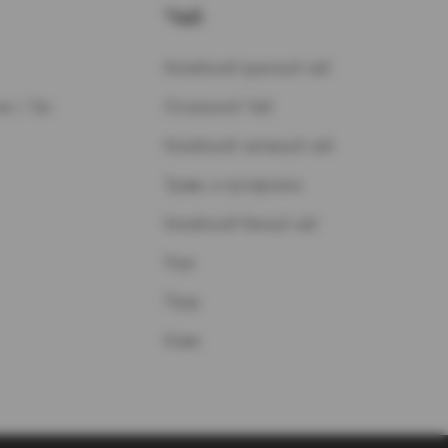
Чай
Китайский красный чай
н / Газ
Остальной Чай
Китайский зеленый чай
Травы и кустарники
Китайский белый чай
Улун
Пуэр
Кофе