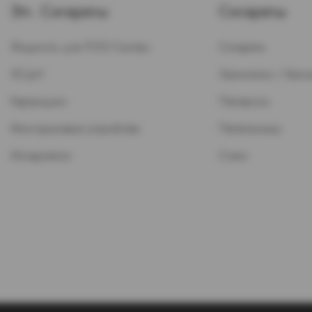
Эл. Сигареты
Сигареты
Жидкость для POD-Систем
Сигареты
ЭСДН
Зажигалки / Бензи
Картриджи
Папиросы
Многоразовые устройства
Пепельницы
Испарители
Стики