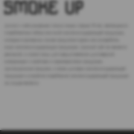
Доступ к сайту разрешен только лицам старше 18 лет, являющимся
потребителями табака или иной никотиносодержащей продукции,
которые в противном случае продолжат курить или употреблять
иную никтотиносодержащую продукцию. Данный сайт не является
рекламой, а служит лишь для предоставления достоверной
информации о свойствах и характеристиках продукции.
Дистанционная продажа, а также доставка никотиносодержащей
продукции и устройств потребления никотинсодержащей продукции
не осуществляется.