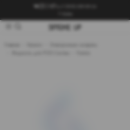
+7 (909) 089-89-24
Войти
Главная
Каталог
Электронные сигареты
Жидкость для POD-Систем
Fummo