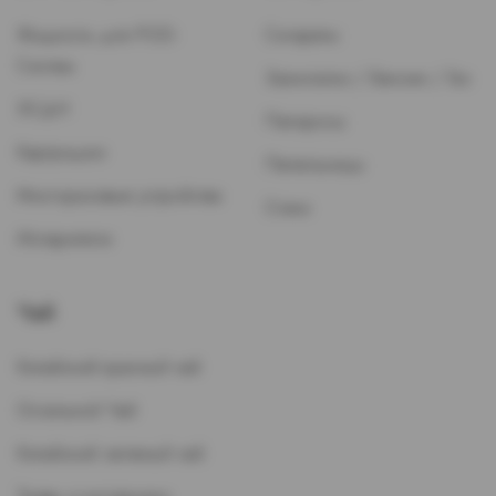
Жидкость для POD-
Сигареты
Систем
Зажигалки / Бензин / Газ
ЭСДН
Папиросы
Картриджи
Пепельницы
Многоразовые устройства
Стики
Испарители
Чай
Китайский красный чай
Остальной Чай
Китайский зеленый чай