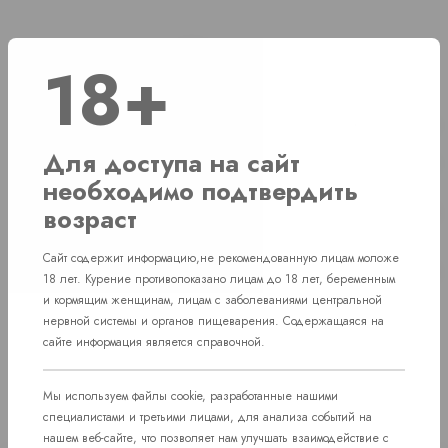
Наличие
18+
г. Челябинск, ул. Свердловский проспект д. 86
1 шт
Для доступа на сайт
г. Челябинск, ул. Академика Макеева д. 36
1 шт
необходимо подтвердить
г. Челябинск, Комсомольский проспект д.
возраст
Нет в наличии
108
Сайт содержит информацию,не рекомендованную лицам моложе
пос. Западный. Улица им. капитана
Нет в наличии
18 лет. Курение противопоказано лицам до 18 лет, беременным
Ефимова, 7
и кормящим женщинам, лицам с заболеваниями центральной
нервной системы и органов пищеварения. Содержащаяся на
сайте информация является справочной.
Мы используем файлы cookie, разработанные нашими
специалистами и третьими лицами, для анализа событий на
нашем веб-сайте, что позволяет нам улучшать взаимодействие с