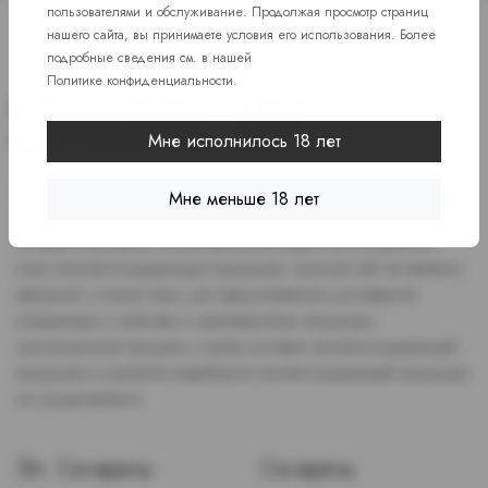
пользователями и обслуживание. Продолжая просмотр страниц
нашего сайта, вы принимаете условия его использования. Более
подробные сведения см. в нашей
Политике конфиденциальности
.
Мне исполнилось 18 лет
Доступ к сайту разрешен только лицам старше 18 лет, являющимся
Мне меньше 18 лет
потребителями табака или иной никотиносодержащей продукции,
которые в противном случае продолжат курить или употреблять
иную никтотиносодержащую продукцию. Данный сайт не является
рекламой, а служит лишь для предоставления достоверной
информации о свойствах и характеристиках продукции.
Дистанционная продажа, а также доставка никотиносодержащей
продукции и устройств потребления никотинсодержащей продукции
не осуществляется.
Эл. Сигареты
Сигареты