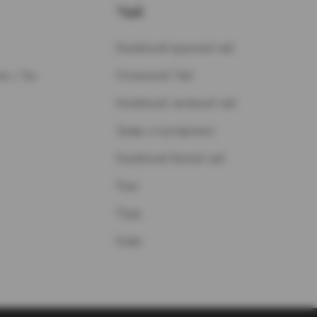
Чай
Китайский красный чай
н / Газ
Остальной Чай
Китайский зеленый чай
Травы и кустарники
Китайский белый чай
Улун
Пуэр
Кофе