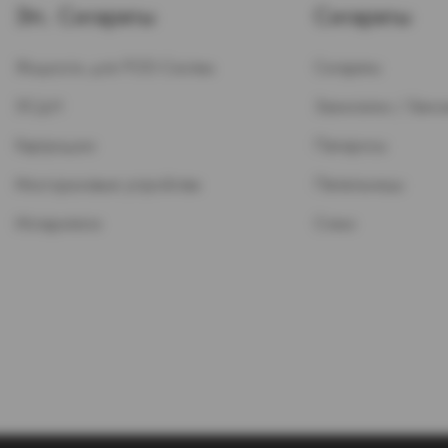
Эл. Сигареты
Сигареты
Жидкость для POD-Систем
Сигареты
ЭСДН
Зажигалки / Бензи
Картриджи
Папиросы
Многоразовые устройства
Пепельницы
Испарители
Стики