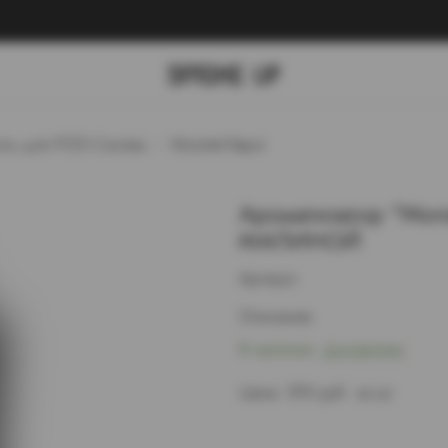
ть для POD-Систем
MonsterVapor
Ароматизатор "Mon
МАЛИНОЙ
Артикул:
Описание:
В наличии:
В наличии:
Достаточно
Цена:
590 руб. за шт.