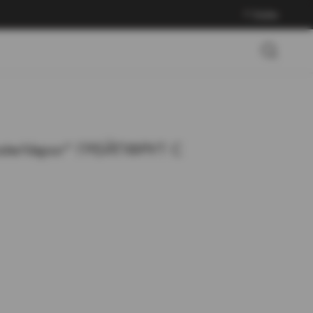
Войти
sterVapor" ГРЕЙПФРУТ С