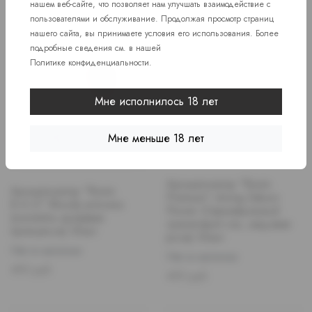
нашем веб-сайте, что позволяет нам улучшать взаимодействие с
пользователями и обслуживание. Продолжая просмотр страниц
нашего сайта, вы принимаете условия его использования. Более
подробные сведения см. в нашей
Политике конфиденциальности
.
Мне исполнилось 18 лет
Мне меньше 18 лет
Ароматизатор "Ronin
Ароматизатор "Ronin
Premium" strong Zakuro
B.A.D" Bloody princess
Flower (Свежевыжатый
(коктейль кровавая
гранатовый сок, медовая
принцесса) 30мл
роза) 30мл
Нет в наличии
Нет в наличии
Price
490 руб.
Price
490 руб.