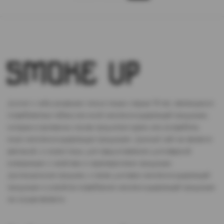
Доступ к сайту разрешен только лицам старше 18 лет, являющимся
потребителями табака или иной никотиносодержащей продукции,
которые в противном случае продолжат курить или употреблять
иную никтотиносодержащую продукцию. Данный сайт не является
рекламой, а служит лишь для предоставления достоверной
информации о свойствах и характеристиках продукции.
Дистанционная продажа, а также доставка никотиносодержащей
продукции и устройств потребления никотинсодержащей продукции
не осуществляется.