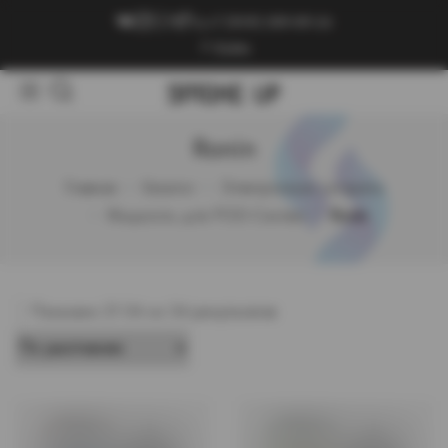
+7 (909) 089-89-24
Войти
Ronin
Главная
Каталог
Электронные сигареты
Жидкость для POD-Систем
Ronin
Показано 21-34 из 34 результатов