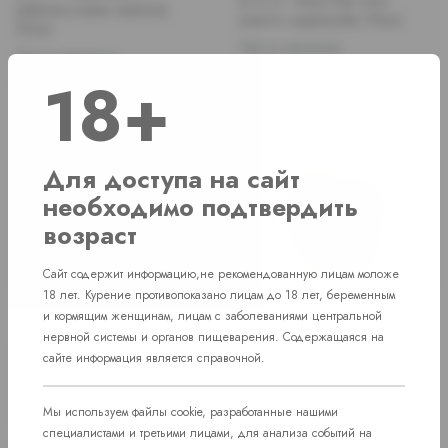
B.A.D" Meet the woo
(абрикосовая жвачка)
(манго маракуйя) 30мл
30мл
Нет в наличии
Нет в наличии
Price
490 руб.
18+
Price
490 руб.
Для доступа на сайт
необходимо подтвердить
возраст
Сайт содержит информацию,не рекомендованную лицам моложе
18 лет. Курение противопоказано лицам до 18 лет, беременным
и кормящим женщинам, лицам с заболеваниями центральной
нервной системы и органов пищеварения. Содержащаяся на
Ароматизатор "Ronin
Ароматизатор "Ronin
сайте информация является справочной.
B.A.D v2" JPop XFile
B.A.D v2" Aric metal
(розовый лимонад) 30мл
(ягоды и апельсин) 30мл
Мы используем файлы cookie, разработанные нашими
Нет в наличии
Нет в наличии
специалистами и третьими лицами, для анализа событий на
Price
Price
490 руб.
490 руб.