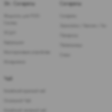
Эл. Сигареты
Сигареты
Жидкость для POD-
Сигареты
Систем
Зажигалки / Бензин / Газ
ЭСДН
Папиросы
Картриджи
Пепельницы
Многоразовые устройства
Стики
Испарители
Чай
Китайский красный чай
Остальной Чай
Китайский зеленый чай