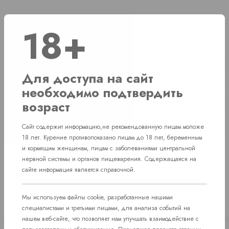
18+
Наличие
пос. Западный. Улица им. капитана Ефимова, 7
2 шт
Для доступа на сайт
г. Челябинск, ул. Свердловский проспект д. 86
1 шт
необходимо подтвердить
возраст
г. Челябинск, ул. Академика Макеева д. 36
1 шт
г. Челябинск, Комсомольский проспект д.
Сайт содержит информацию,не рекомендованную лицам моложе
Нет в наличии
108
18 лет. Курение противопоказано лицам до 18 лет, беременным
и кормящим женщинам, лицам с заболеваниями центральной
нервной системы и органов пищеварения. Содержащаяся на
сайте информация является справочной.
Мы используем файлы cookie, разработанные нашими
специалистами и третьими лицами, для анализа событий на
нашем веб-сайте, что позволяет нам улучшать взаимодействие с