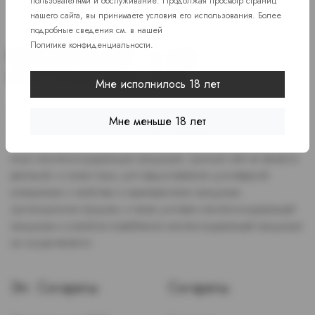
пользователями и обслуживание. Продолжая просмотр страниц
нашего сайта, вы принимаете условия его использования. Более
подробные сведения см. в нашей
Политике конфиденциальности
.
Мне исполнилось 18 лет
Доступ к сайту разрешен только лицам старше 18 лет, являющимся
Мне меньше 18 лет
потребителями табака или иной никотиносодержащей продукции,
которые в противном случае продолжат курить или употреблять
иную никтотиносодержащую продукцию. Данный сайт не является
рекламой, а служит лишь для предоставления достоверной
информации о свойствах и характеристиках продукции.
Дистанционная продажа, а также доставка никотиносодержащей
продукции и устройств потребления никотинсодержащей продукции
не осуществляется.
Эл. Сигареты
Сигареты