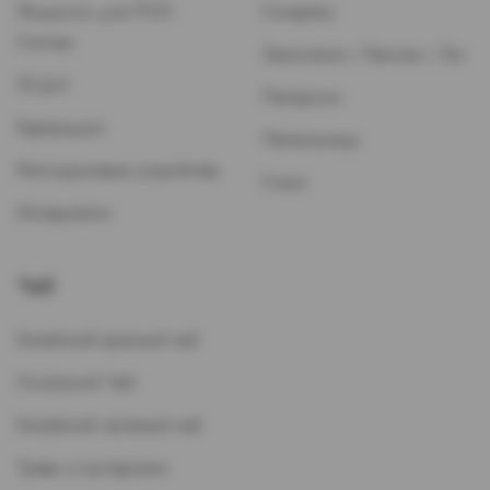
Жидкость для POD-
Сигареты
Систем
Зажигалки / Бензин / Газ
ЭСДН
Папиросы
Картриджи
Пепельницы
Многоразовые устройства
Стики
Испарители
Чай
Китайский красный чай
Остальной Чай
Китайский зеленый чай
Травы и кустарники