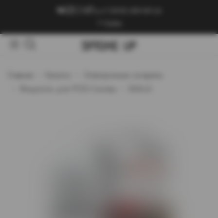
+7 (909) 089-89-24
Войти
Главная
Каталог
Электронные сигареты
Жидкость для POD-Систем
SKALA