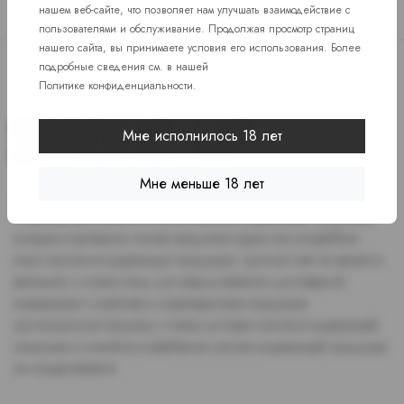
нашем веб-сайте, что позволяет нам улучшать взаимодействие с
пользователями и обслуживание. Продолжая просмотр страниц
нашего сайта, вы принимаете условия его использования. Более
подробные сведения см. в нашей
Политике конфиденциальности
.
Мне исполнилось 18 лет
Мне меньше 18 лет
Доступ к сайту разрешен только лицам старше 18 лет, являющимся
потребителями табака или иной никотиносодержащей продукции,
которые в противном случае продолжат курить или употреблять
иную никтотиносодержащую продукцию. Данный сайт не является
рекламой, а служит лишь для предоставления достоверной
информации о свойствах и характеристиках продукции.
Дистанционная продажа, а также доставка никотиносодержащей
продукции и устройств потребления никотинсодержащей продукции
не осуществляется.