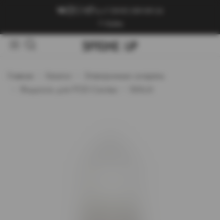
+7 (909) 089-89-24
Войти
Главная
Каталог
Электронные сигареты
Жидкость для POD-Систем
SKALA