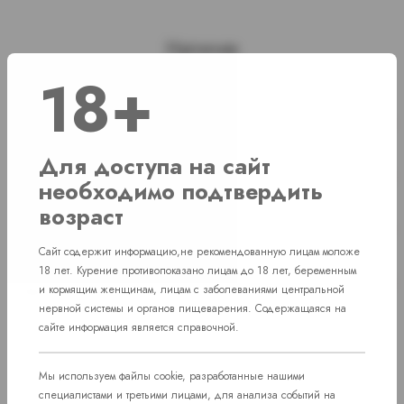
Наличие
18+
г. Челябинск, ул. Свердловский проспект
Нет в наличии
д. 86
Для доступа на сайт
г. Челябинск, ул. Академика Макеева д.
Нет в наличии
необходимо подтвердить
36
возраст
г. Челябинск, Комсомольский проспект д.
Нет в наличии
108
Сайт содержит информацию,не рекомендованную лицам моложе
18 лет. Курение противопоказано лицам до 18 лет, беременным
пос. Западный. Улица им. капитана
Нет в наличии
и кормящим женщинам, лицам с заболеваниями центральной
Ефимова, 7
нервной системы и органов пищеварения. Содержащаяся на
сайте информация является справочной.
Мы используем файлы cookie, разработанные нашими
специалистами и третьими лицами, для анализа событий на