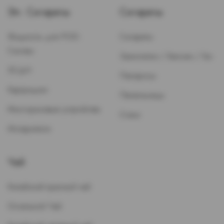
Эл. Сигареты
Сигареты
Жидкость для POD-
Сигареты
Систем
Зажигалки / Бензин / Газ
ЭСДН
Папиросы
Картриджи
Пепельницы
Многоразовые устройства
Стики
Испарители
Чай
Китайский красный чай
Остальной Чай