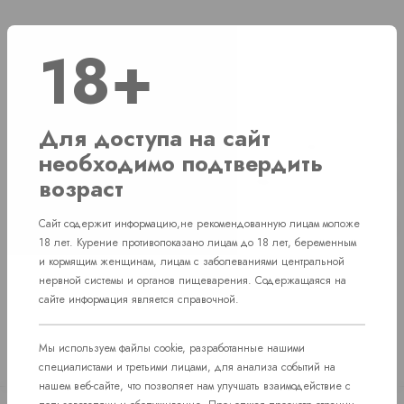
18+
Наличие
г. Челябинск, ул. Академика Макеева д. 36
1 шт
Для доступа на сайт
г. Челябинск, Комсомольский проспект д. 108
1 шт
необходимо подтвердить
возраст
пос. Западный. Улица им. капитана Ефимова, 7
1 шт
г. Челябинск, ул. Свердловский проспект
Сайт содержит информацию,не рекомендованную лицам моложе
Нет в наличии
д. 86
18 лет. Курение противопоказано лицам до 18 лет, беременным
и кормящим женщинам, лицам с заболеваниями центральной
нервной системы и органов пищеварения. Содержащаяся на
сайте информация является справочной.
Мы используем файлы cookie, разработанные нашими
специалистами и третьими лицами, для анализа событий на
нашем веб-сайте, что позволяет нам улучшать взаимодействие с