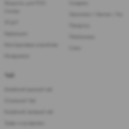
Жидкость для POD-
Сигареты
Систем
Зажигалки / Бензин / Газ
ЭСДН
Папиросы
Картриджи
Пепельницы
Многоразовые устройства
Стики
Испарители
Чай
Китайский красный чай
Остальной Чай
Китайский зеленый чай
Травы и кустарники