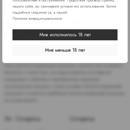
пользователями и обслуживание. Продолжая просмотр страниц
нашего сайта, вы принимаете условия его использования. Более
подробные сведения см. в нашей
Политике конфиденциальности
.
Мне исполнилось 18 лет
Доступ к сайту разрешен только лицам старше 18 лет, являющимся
Мне меньше 18 лет
потребителями табака или иной никотиносодержащей продукции,
которые в противном случае продолжат курить или употреблять
иную никтотиносодержащую продукцию. Данный сайт не является
рекламой, а служит лишь для предоставления достоверной
информации о свойствах и характеристиках продукции.
Дистанционная продажа, а также доставка никотиносодержащей
продукции и устройств потребления никотинсодержащей продукции
не осуществляется.
Эл. Сигареты
Сигареты