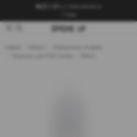
+7 (909) 089-89-24
Войти
Главная
Каталог
Электронные сигареты
Жидкость для POD-Систем
SKALA