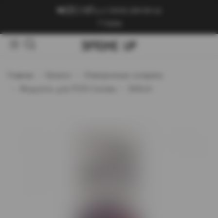
+7 (909) 089-89-24
Войти
Главная
Каталог
Электронные сигареты
Жидкость для POD-Систем
SKALA