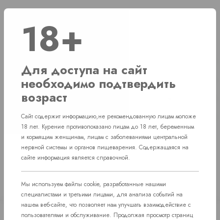
18+
Наличие
г. Челябинск, ул. Свердловский проспект д. 86
1 шт
Для доступа на сайт
необходимо подтвердить
г. Челябинск, ул. Академика Макеева д. 36
1 шт
возраст
г. Челябинск, Комсомольский проспект д. 108
1 шт
Сайт содержит информацию,не рекомендованную лицам моложе
пос. Западный. Улица им. капитана Ефимова, 7
1 шт
18 лет. Курение противопоказано лицам до 18 лет, беременным
и кормящим женщинам, лицам с заболеваниями центральной
нервной системы и органов пищеварения. Содержащаяся на
сайте информация является справочной.
Мы используем файлы cookie, разработанные нашими
специалистами и третьими лицами, для анализа событий на
нашем веб-сайте, что позволяет нам улучшать взаимодействие с
пользователями и обслуживание. Продолжая просмотр страниц