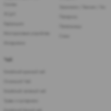
Систем
Зажигалки / Бензин / Газ
ЭСДН
Папиросы
Картриджи
Пепельницы
Многоразовые устройства
Стики
Испарители
Чай
Китайский красный чай
Остальной Чай
Китайский зеленый чай
Травы и кустарники
Китайский белый чай