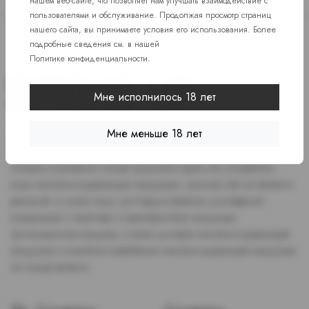
нашем веб-сайте, что позволяет нам улучшать взаимодействие с
пользователями и обслуживание. Продолжая просмотр страниц
нашего сайта, вы принимаете условия его использования. Более
подробные сведения см. в нашей
Политике конфиденциальности
.
Мне исполнилось 18 лет
Мне меньше 18 лет
Доступ к сайту разрешен только лицам старше 18 лет, являющимся
потребителями табака или иной никотиносодержащей продукции,
которые в противном случае продолжат курить или употреблять
иную никтотиносодержащую продукцию. Данный сайт не является
рекламой, а служит лишь для предоставления достоверной
информации о свойствах и характеристиках продукции.
Дистанционная продажа, а также доставка никотиносодержащей
продукции и устройств потребления никотинсодержащей продукции
не осуществляется.