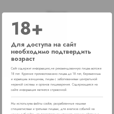
Наличие
18+
г. Челябинск, ул. Академика Макеева д. 36
1 шт
г. Челябинск, ул. Свердловский проспект
Для доступа на сайт
Нет в наличии
д. 86
необходимо подтвердить
возраст
г. Челябинск, Комсомольский проспект д.
Нет в наличии
108
Сайт содержит информацию,не рекомендованную лицам моложе
пос. Западный. Улица им. капитана
18 лет. Курение противопоказано лицам до 18 лет, беременным
Нет в наличии
Ефимова, 7
и кормящим женщинам, лицам с заболеваниями центральной
нервной системы и органов пищеварения. Содержащаяся на
сайте информация является справочной.
Мы используем файлы cookie, разработанные нашими
специалистами и третьими лицами, для анализа событий на