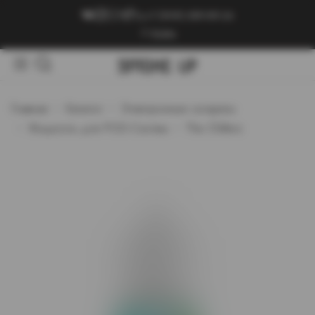
+7 (909) 089-89-24
Войти
Главная
Каталог
Электронные сигареты
Жидкость для POD-Систем
The Chillerz