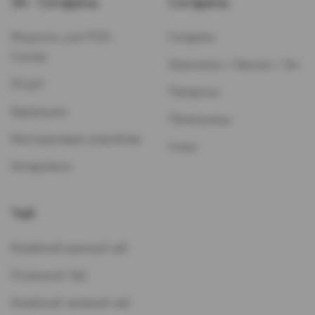
Эл. Сигареты
Сигареты
Жидкость для POD-
Сигареты
Систем
Зажигалки / Бензин / Газ
ЭСДН
Папиросы
Картриджи
Пепельницы
Многоразовые устройства
Стики
Испарители
Чай
Китайский красный чай
Остальной Чай
Китайский зеленый чай