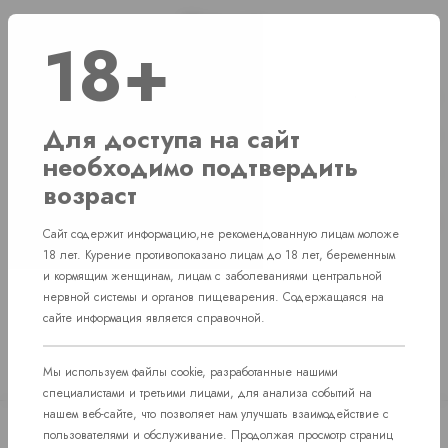
Наличие
18+
г. Челябинск, ул. Свердловский проспект д. 86
1 шт
Для доступа на сайт
г. Челябинск, ул. Академика Макеева д. 36
1 шт
необходимо подтвердить
г. Челябинск, Комсомольский проспект д. 108
1 шт
возраст
пос. Западный. Улица им. капитана
Нет в наличии
Ефимова, 7
Сайт содержит информацию,не рекомендованную лицам моложе
18 лет. Курение противопоказано лицам до 18 лет, беременным
и кормящим женщинам, лицам с заболеваниями центральной
нервной системы и органов пищеварения. Содержащаяся на
сайте информация является справочной.
Мы используем файлы cookie, разработанные нашими
специалистами и третьими лицами, для анализа событий на
нашем веб-сайте, что позволяет нам улучшать взаимодействие с
пользователями и обслуживание. Продолжая просмотр страниц