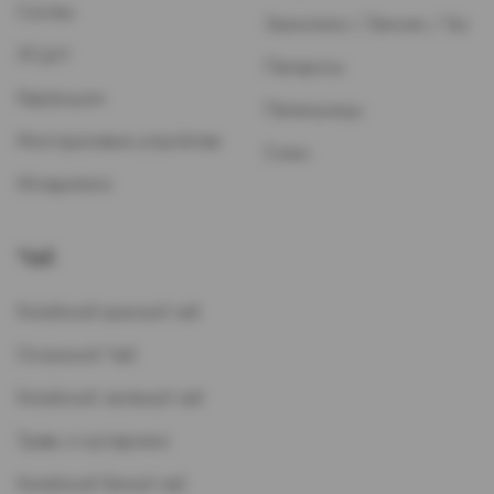
Систем
Зажигалки / Бензин / Газ
ЭСДН
Папиросы
Картриджи
Пепельницы
Многоразовые устройства
Стики
Испарители
Чай
Китайский красный чай
Остальной Чай
Китайский зеленый чай
Травы и кустарники
Китайский белый чай