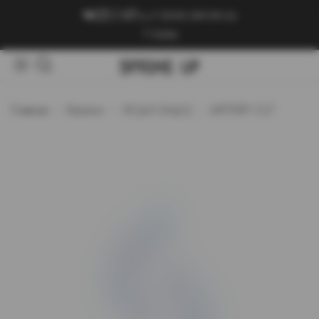
+7 (909) 089-89-24
Войти
Главная
Каталог
ЭСДН (НДС)
ARTERY CL7