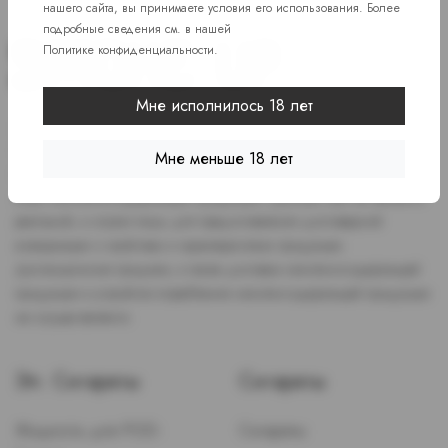
нашего сайта, вы принимаете условия его использования. Более
подробные сведения см. в нашей
Политике конфиденциальности
.
Мне исполнилось 18 лет
Доступ к сайту разрешен только лицам старше 18 лет, являющимся
потребителями табака или иной никотиносодержащей продукции,
Мне меньше 18 лет
которые в противном случае продолжат курить или употреблять
иную никтотиносодержащую продукцию. Данный сайт не является
рекламой, а служит лишь для предоставления достоверной
информации о свойствах и характеристиках продукции.
Дистанционная продажа, а также доставка никотиносодержащей
продукции и устройств потребления никотинсодержащей продукции
не осуществляется.
Эл. Сигареты
Сигареты
Жидкость для POD-
Сигареты