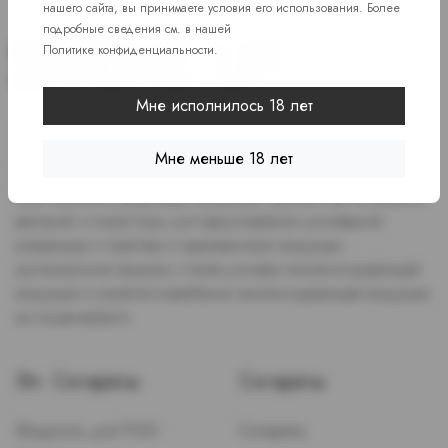
нашего сайта, вы принимаете условия его использования. Более
подробные сведения см. в нашей
Политике конфиденциальности
.
Мне исполнилось 18 лет
Доступ к сайту разрешен только лицам старше 18 лет, являющимся
потребителями табака или иной никотиносодержащей продукции,
Мне меньше 18 лет
которые в противном случае продолжат курить или употреблять
иную никтотиносодержащую продукцию. Данный сайт не является
рекламой, а служит лишь для предоставления достоверной
информации о свойствах и характеристиках продукции.
Дистанционная продажа, а также доставка никотиносодержащей
продукции и устройств потребления никотинсодержащей продукции
не осуществляется.
Эл. Сигареты
Сигареты
Жидкость для POD-
Сигареты