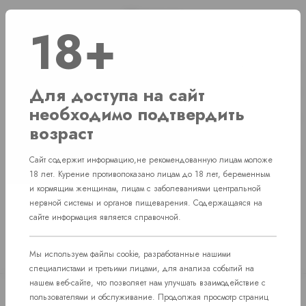
Наличие
18+
г. Челябинск, ул. Свердловский проспект д. 86
1 шт
Для доступа на сайт
г. Челябинск, ул. Академика Макеева д. 36
1 шт
необходимо подтвердить
г. Челябинск, Комсомольский проспект д. 108
1 шт
возраст
пос. Западный. Улица им. капитана
Нет в наличии
Ефимова, 7
Сайт содержит информацию,не рекомендованную лицам моложе
18 лет. Курение противопоказано лицам до 18 лет, беременным
и кормящим женщинам, лицам с заболеваниями центральной
нервной системы и органов пищеварения. Содержащаяся на
сайте информация является справочной.
Мы используем файлы cookie, разработанные нашими
специалистами и третьими лицами, для анализа событий на
нашем веб-сайте, что позволяет нам улучшать взаимодействие с
пользователями и обслуживание. Продолжая просмотр страниц