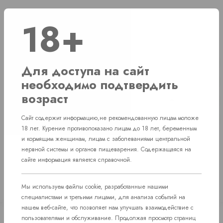
18+
Наличие
г. Челябинск, ул. Свердловский проспект д. 86
2 шт
Для доступа на сайт
необходимо подтвердить
г. Челябинск, ул. Академика Макеева д. 36
2 шт
возраст
г. Челябинск, Комсомольский проспект д. 108
2 шт
Сайт содержит информацию,не рекомендованную лицам моложе
пос. Западный. Улица им. капитана Ефимова, 7
1 шт
18 лет. Курение противопоказано лицам до 18 лет, беременным
и кормящим женщинам, лицам с заболеваниями центральной
нервной системы и органов пищеварения. Содержащаяся на
сайте информация является справочной.
Мы используем файлы cookie, разработанные нашими
специалистами и третьими лицами, для анализа событий на
нашем веб-сайте, что позволяет нам улучшать взаимодействие с
пользователями и обслуживание. Продолжая просмотр страниц