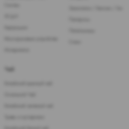
Систем
Зажигалки / Бензин / Газ
ЭСДН
Папиросы
Картриджи
Пепельницы
Многоразовые устройства
Стики
Испарители
Чай
Китайский красный чай
Остальной Чай
Китайский зеленый чай
Травы и кустарники
Китайский белый чай