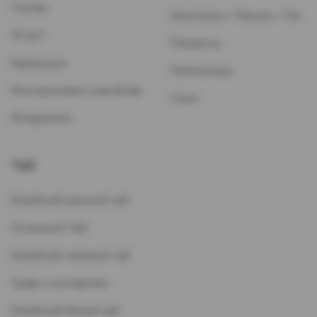
Систем
Зажигалки / Бензин / Газ
ЭСДН
Папиросы
Картриджи
Пепельницы
Многоразовые устройства
Стики
Испарители
Чай
Китайский красный чай
Остальной Чай
Китайский зеленый чай
Травы и кустарники
Китайский белый чай