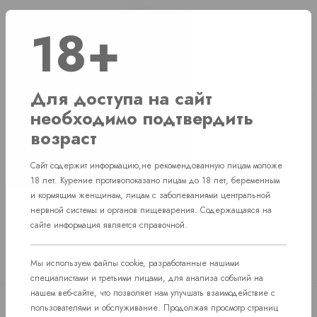
Наличие
18+
г. Челябинск, ул. Свердловский проспект д. 86
2 шт
Для доступа на сайт
г. Челябинск, ул. Академика Макеева д. 36
2 шт
необходимо подтвердить
г. Челябинск, Комсомольский проспект д. 108
1 шт
возраст
пос. Западный. Улица им. капитана
Нет в наличии
Ефимова, 7
Сайт содержит информацию,не рекомендованную лицам моложе
18 лет. Курение противопоказано лицам до 18 лет, беременным
и кормящим женщинам, лицам с заболеваниями центральной
нервной системы и органов пищеварения. Содержащаяся на
сайте информация является справочной.
Мы используем файлы cookie, разработанные нашими
специалистами и третьими лицами, для анализа событий на
нашем веб-сайте, что позволяет нам улучшать взаимодействие с
пользователями и обслуживание. Продолжая просмотр страниц