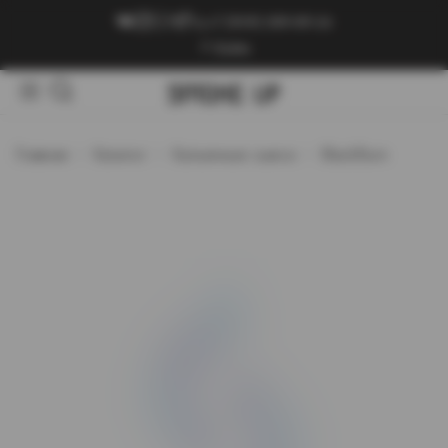
+7 (909) 089-89-24
Войти
Главная
Каталог
Кальянные смеси
BlackBurn