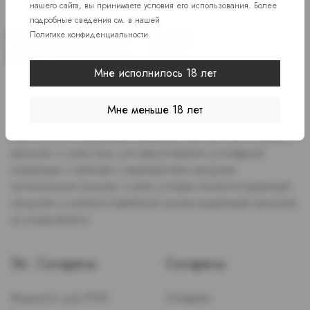
нашего сайта, вы принимаете условия его использования. Более
подробные сведения см. в нашей
Политике конфиденциальности
.
Мне исполнилось 18 лет
Доступ к сайту разрешен только лицам старше 18 лет, являющимся
потребителями табака или иной никотиносодержащей продукции,
Мне меньше 18 лет
которые в противном случае продолжат курить или употреблять
иную никтотиносодержащую продукцию. Данный сайт не является
рекламой, а служит лишь для предоставления достоверной
информации о свойствах и характеристиках продукции.
Дистанционная продажа, а также доставка никотиносодержащей
продукции и устройств потребления никотинсодержащей продукции
не осуществляется.
Эл. Сигареты
Сигареты
Жидкость для POD-
Сигареты