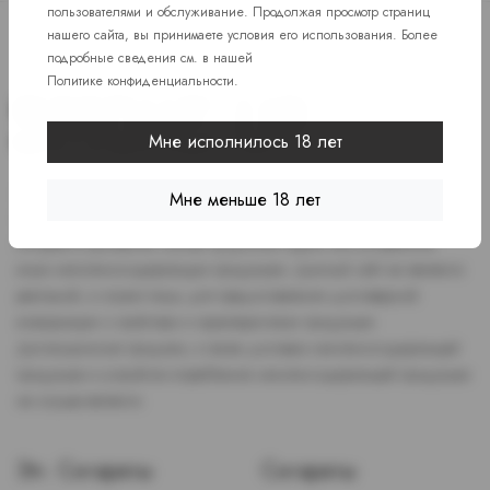
пользователями и обслуживание. Продолжая просмотр страниц
нашего сайта, вы принимаете условия его использования. Более
подробные сведения см. в нашей
Политике конфиденциальности
.
Мне исполнилось 18 лет
Доступ к сайту разрешен только лицам старше 18 лет, являющимся
Мне меньше 18 лет
потребителями табака или иной никотиносодержащей продукции,
которые в противном случае продолжат курить или употреблять
иную никтотиносодержащую продукцию. Данный сайт не является
рекламой, а служит лишь для предоставления достоверной
информации о свойствах и характеристиках продукции.
Дистанционная продажа, а также доставка никотиносодержащей
продукции и устройств потребления никотинсодержащей продукции
не осуществляется.
Эл. Сигареты
Сигареты