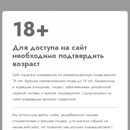
Наличие
18+
г. Челябинск, ул. Свердловский проспект д. 86
1 шт
Для доступа на сайт
г. Челябинск, ул. Академика Макеева д. 36
1 шт
необходимо подтвердить
г. Челябинск, Комсомольский проспект д.
возраст
Нет в наличии
108
Сайт содержит информацию,не рекомендованную лицам моложе
пос. Западный. Улица им. капитана
Нет в наличии
18 лет. Курение противопоказано лицам до 18 лет, беременным
Ефимова, 7
и кормящим женщинам, лицам с заболеваниями центральной
нервной системы и органов пищеварения. Содержащаяся на
сайте информация является справочной.
Мы используем файлы cookie, разработанные нашими
специалистами и третьими лицами, для анализа событий на
нашем веб-сайте, что позволяет нам улучшать взаимодействие с