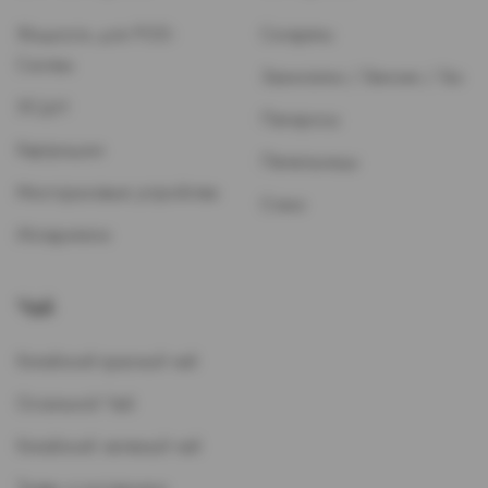
Жидкость для POD-
Сигареты
Систем
Зажигалки / Бензин / Газ
ЭСДН
Папиросы
Картриджи
Пепельницы
Многоразовые устройства
Стики
Испарители
Чай
Китайский красный чай
Остальной Чай
Китайский зеленый чай