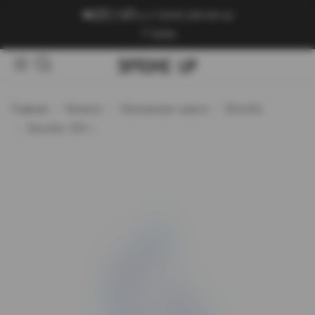
+7 (909) 089-89-24
Войти
Главная
Каталог
Кальянные смеси
Bonche
Bonche 120 г.