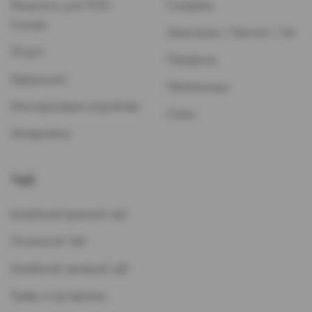
Жидкость для POD-
Сигареты
Систем
Зажигалки / Бензин / Газ
ЭСДН
Папиросы
Картриджи
Пепельницы
Многоразовые устройства
Стики
Испарители
Чай
Китайский красный чай
Остальной Чай
Китайский зеленый чай
Травы и кустарники