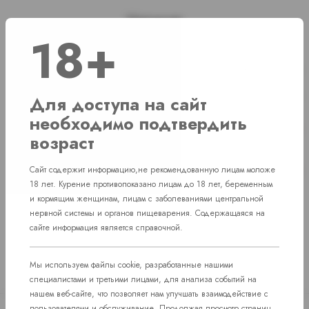
Наличие
18+
г. Челябинск, ул. Свердловский проспект д. 86
1 шт
г. Челябинск, ул. Академика Макеева д. 36
1 шт
Для доступа на сайт
необходимо подтвердить
г. Челябинск, Комсомольский проспект д.
Нет в наличии
108
возраст
пос. Западный. Улица им. капитана
Нет в наличии
Сайт содержит информацию,не рекомендованную лицам моложе
Ефимова, 7
18 лет. Курение противопоказано лицам до 18 лет, беременным
и кормящим женщинам, лицам с заболеваниями центральной
нервной системы и органов пищеварения. Содержащаяся на
сайте информация является справочной.
Мы используем файлы cookie, разработанные нашими
специалистами и третьими лицами, для анализа событий на
нашем веб-сайте, что позволяет нам улучшать взаимодействие с
пользователями и обслуживание. Продолжая просмотр страниц