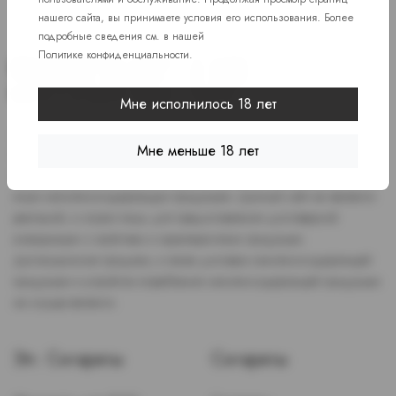
нашего сайта, вы принимаете условия его использования. Более
подробные сведения см. в нашей
Политике конфиденциальности
.
Мне исполнилось 18 лет
Доступ к сайту разрешен только лицам старше 18 лет, являющимся
Мне меньше 18 лет
потребителями табака или иной никотиносодержащей продукции,
которые в противном случае продолжат курить или употреблять
иную никтотиносодержащую продукцию. Данный сайт не является
рекламой, а служит лишь для предоставления достоверной
информации о свойствах и характеристиках продукции.
Дистанционная продажа, а также доставка никотиносодержащей
продукции и устройств потребления никотинсодержащей продукции
не осуществляется.
Эл. Сигареты
Сигареты