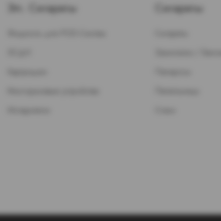
Эл. Сигареты
Сигареты
Жидкость для POD-Систем
Сигареты
ЭСДН
Зажигалки / Бензи
Картриджи
Папиросы
Многоразовые устройства
Пепельницы
Испарители
Стики