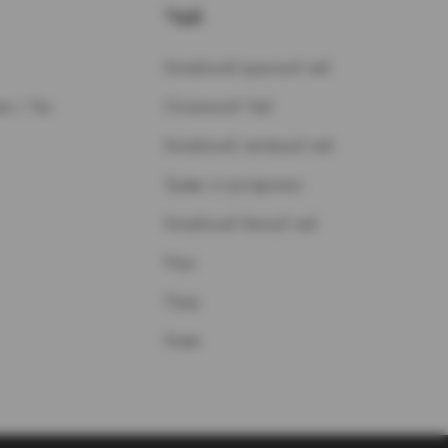
Чай
Китайский красный чай
н / Газ
Остальной Чай
Китайский зеленый чай
Травы и кустарники
Китайский белый чай
Улун
Пуэр
Кофе