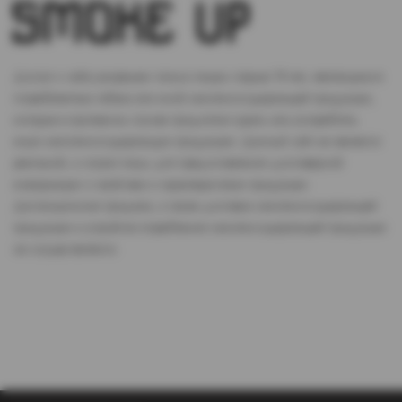
Доступ к сайту разрешен только лицам старше 18 лет, являющимся
потребителями табака или иной никотиносодержащей продукции,
которые в противном случае продолжат курить или употреблять
иную никтотиносодержащую продукцию. Данный сайт не является
рекламой, а служит лишь для предоставления достоверной
информации о свойствах и характеристиках продукции.
Дистанционная продажа, а также доставка никотиносодержащей
продукции и устройств потребления никотинсодержащей продукции
не осуществляется.