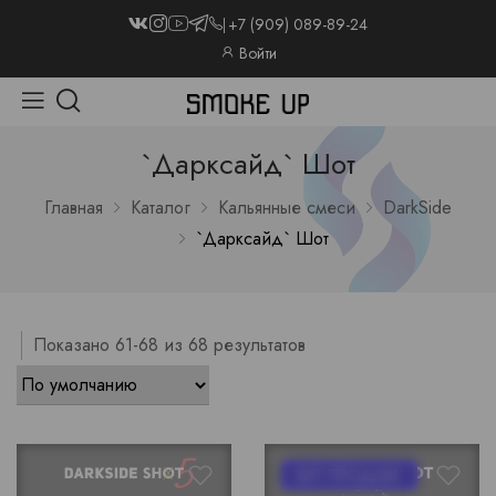
+7 (909) 089-89-24
Войти
`Дарксайд` Шот
Главная
Каталог
Кальянные смеси
DarkSide
`Дарксайд` Шот
Показано 61-68 из 68 результатов
ХИТ ПРОДАЖ!