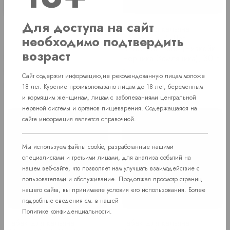
Для доступа на сайт
Табак для кальяна
Табак для кальяна
"Дарксайд" Шот Окский
необходимо подтвердить
"Дарксайд" Шот
чилл (Вишня Печенье
Волжский чилл (Чизкейк
возраст
Крем), 30 г
Черника Земляника), 30 г
Нет в наличии
В наличии
Сайт содержит информацию,не рекомендованную лицам моложе
Price
290 руб.
Price
330 руб.
18 лет. Курение противопоказано лицам до 18 лет, беременным
и кормящим женщинам, лицам с заболеваниями центральной
нервной системы и органов пищеварения. Содержащаяся на
сайте информация является справочной.
Мы используем файлы cookie, разработанные нашими
специалистами и третьими лицами, для анализа событий на
нашем веб-сайте, что позволяет нам улучшать взаимодействие с
пользователями и обслуживание. Продолжая просмотр страниц
нашего сайта, вы принимаете условия его использования. Более
подробные сведения см. в нашей
Политике конфиденциальности
.
Табак для кальяна
Табак для кальяна