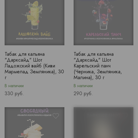
Табак для кальяна
Табак для кальяна
"Дарксайд" Шот
"Дарксайд" Шот
Ладожский вайб (Киви
Карельский панч
Мармелад Земляника), 30
(Черника, Земляника,
г
Малина), 30 г
В наличии
В наличии
Price
Price
330 руб.
290 руб.