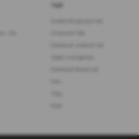
Чай
Китайский красный чай
н / Газ
Остальной Чай
Китайский зеленый чай
Травы и кустарники
Китайский белый чай
Улун
Пуэр
Кофе