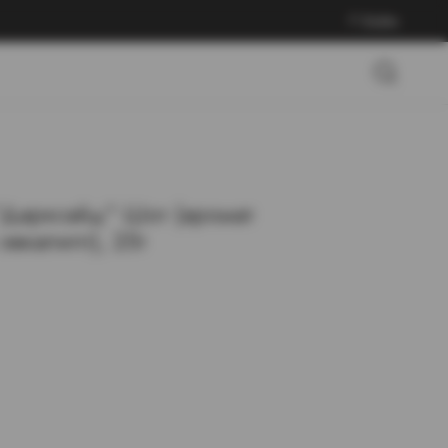
Войти
"Дарксайд" Шот (аромат
эвкалипт), 25г