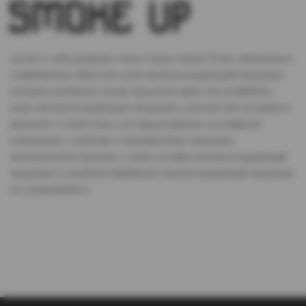
Доступ к сайту разрешен только лицам старше 18 лет, являющимся
потребителями табака или иной никотиносодержащей продукции,
которые в противном случае продолжат курить или употреблять
иную никтотиносодержащую продукцию. Данный сайт не является
рекламой, а служит лишь для предоставления достоверной
информации о свойствах и характеристиках продукции.
Дистанционная продажа, а также доставка никотиносодержащей
продукции и устройств потребления никотинсодержащей продукции
не осуществляется.