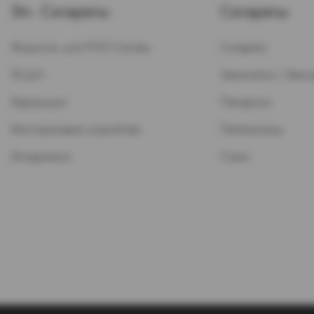
Эл. Сигареты
Сигареты
Жидкость для POD-Систем
Сигареты
ЭСДН
Зажигалки / Бензи
Картриджи
Папиросы
Многоразовые устройства
Пепельницы
Испарители
Стики