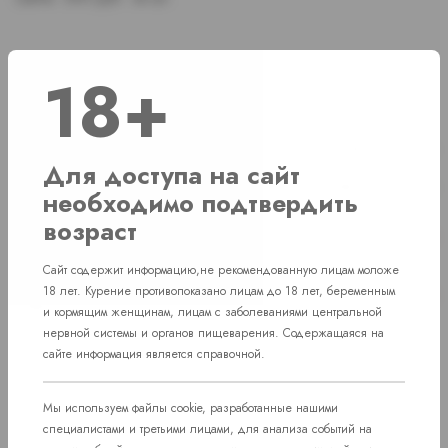
18+
Наличие
г. Челябинск, ул. Свердловский проспект д. 86
2 шт
Для доступа на сайт
г. Челябинск, Комсомольский проспект д. 108
2 шт
необходимо подтвердить
возраст
г. Челябинск, ул. Академика Макеева д.
Нет в наличии
36
Сайт содержит информацию,не рекомендованную лицам моложе
пос. Западный. Улица им. капитана
18 лет. Курение противопоказано лицам до 18 лет, беременным
Нет в наличии
Ефимова, 7
и кормящим женщинам, лицам с заболеваниями центральной
нервной системы и органов пищеварения. Содержащаяся на
сайте информация является справочной.
Мы используем файлы cookie, разработанные нашими
специалистами и третьими лицами, для анализа событий на