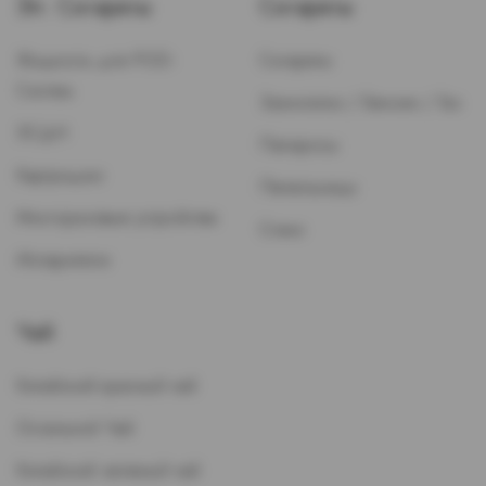
Эл. Сигареты
Сигареты
Жидкость для POD-
Сигареты
Систем
Зажигалки / Бензин / Газ
ЭСДН
Папиросы
Картриджи
Пепельницы
Многоразовые устройства
Стики
Испарители
Чай
Китайский красный чай
Остальной Чай
Китайский зеленый чай