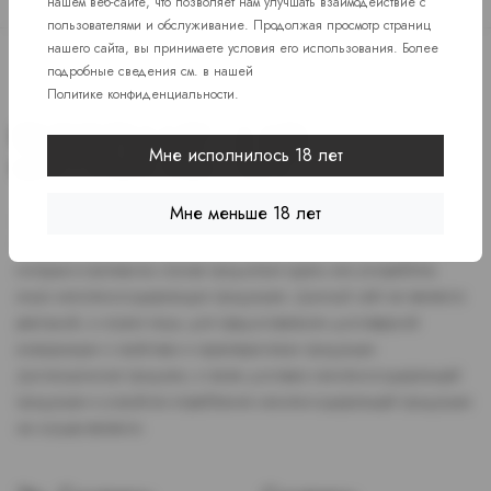
нашем веб-сайте, что позволяет нам улучшать взаимодействие с
пользователями и обслуживание. Продолжая просмотр страниц
нашего сайта, вы принимаете условия его использования. Более
подробные сведения см. в нашей
Политике конфиденциальности
.
Мне исполнилось 18 лет
Мне меньше 18 лет
Доступ к сайту разрешен только лицам старше 18 лет, являющимся
потребителями табака или иной никотиносодержащей продукции,
которые в противном случае продолжат курить или употреблять
иную никтотиносодержащую продукцию. Данный сайт не является
рекламой, а служит лишь для предоставления достоверной
информации о свойствах и характеристиках продукции.
Дистанционная продажа, а также доставка никотиносодержащей
продукции и устройств потребления никотинсодержащей продукции
не осуществляется.