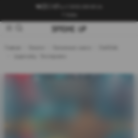
+7 (909) 089-89-24
Войти
Главная
Каталог
Кальянные смеси
DarkSide
`Дарксайд` Экспириенс