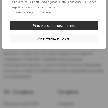
нашего сайта, вы принимаете условия его использования. Более
подробные сведения см. в нашей
Политике конфиденциальности
.
Мне исполнилось 18 лет
Доступ к сайту разрешен только лицам старше 18 лет, являющимся
потребителями табака или иной никотиносодержащей продукции,
Мне меньше 18 лет
которые в противном случае продолжат курить или употреблять
иную никтотиносодержащую продукцию. Данный сайт не является
рекламой, а служит лишь для предоставления достоверной
информации о свойствах и характеристиках продукции.
Дистанционная продажа, а также доставка никотиносодержащей
продукции и устройств потребления никотинсодержащей продукции
не осуществляется.
Эл. Сигареты
Сигареты
Жидкость для POD-
Сигареты