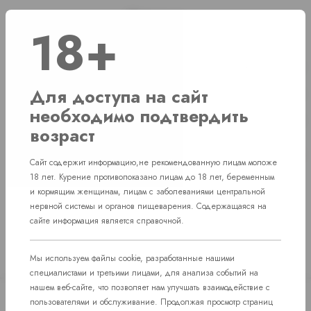
Наличие
18+
г. Челябинск, ул. Свердловский проспект д. 86
2 шт
Для доступа на сайт
г. Челябинск, ул. Академика Макеева д. 36
2 шт
необходимо подтвердить
г. Челябинск, Комсомольский проспект д. 108
1 шт
возраст
пос. Западный. Улица им. капитана
Нет в наличии
Ефимова, 7
Сайт содержит информацию,не рекомендованную лицам моложе
18 лет. Курение противопоказано лицам до 18 лет, беременным
и кормящим женщинам, лицам с заболеваниями центральной
нервной системы и органов пищеварения. Содержащаяся на
сайте информация является справочной.
Мы используем файлы cookie, разработанные нашими
специалистами и третьими лицами, для анализа событий на
нашем веб-сайте, что позволяет нам улучшать взаимодействие с
пользователями и обслуживание. Продолжая просмотр страниц