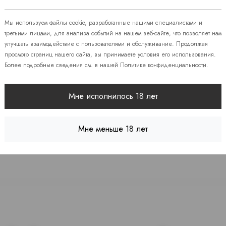
 86
Мы используем файлы cookie, разработанные нашими специалистами и
третьими лицами, для анализа событий на нашем веб-сайте, что позволяет нам
улучшать взаимодействие с пользователями и обслуживание. Продолжая
08
просмотр страниц нашего сайта, вы принимаете условия его использования.
Более подробные сведения см. в нашей
Политике конфиденциальности
.
 7
Мне исполнилось 18 лет
Мне меньше 18 лет