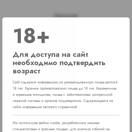
Наличие
18+
г. Челябинск, ул. Свердловский проспект
Нет в наличии
д. 86
Для доступа на сайт
г. Челябинск, ул. Академика Макеева д.
Нет в наличии
необходимо подтвердить
36
возраст
г. Челябинск, Комсомольский проспект д.
Нет в наличии
108
Сайт содержит информацию,не рекомендованную лицам моложе
18 лет. Курение противопоказано лицам до 18 лет, беременным
пос. Западный. Улица им. капитана
Нет в наличии
и кормящим женщинам, лицам с заболеваниями центральной
Ефимова, 7
нервной системы и органов пищеварения. Содержащаяся на
сайте информация является справочной.
Мы используем файлы cookie, разработанные нашими
специалистами и третьими лицами, для анализа событий на