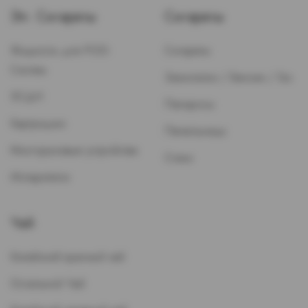
Эл. Сигареты
Сигареты
Жидкость для POD-
Сигареты
Систем
Зажигалки / Бензин / Газ
ЭСДН
Папиросы
Картриджи
Пепельницы
Многоразовые устройства
Стики
Испарители
Чай
Китайский красный чай
Остальной Чай