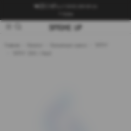
+7 (909) 089-89-24
Войти
Главная
Каталог
Кальянные смеси
`ХЛГН`
`ХЛГН` 200 г Hard