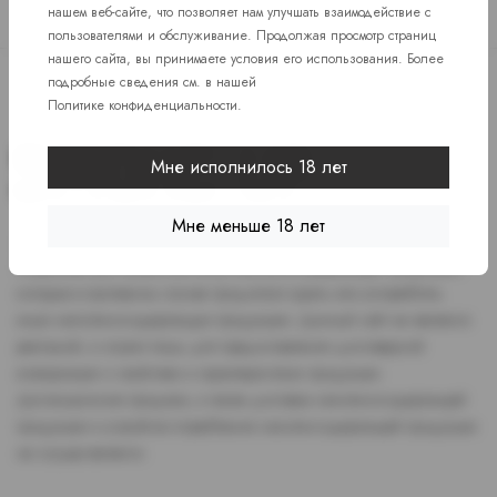
нашем веб-сайте, что позволяет нам улучшать взаимодействие с
пользователями и обслуживание. Продолжая просмотр страниц
нашего сайта, вы принимаете условия его использования. Более
подробные сведения см. в нашей
Политике конфиденциальности
.
Мне исполнилось 18 лет
Мне меньше 18 лет
Доступ к сайту разрешен только лицам старше 18 лет, являющимся
потребителями табака или иной никотиносодержащей продукции,
которые в противном случае продолжат курить или употреблять
иную никтотиносодержащую продукцию. Данный сайт не является
рекламой, а служит лишь для предоставления достоверной
информации о свойствах и характеристиках продукции.
Дистанционная продажа, а также доставка никотиносодержащей
продукции и устройств потребления никотинсодержащей продукции
не осуществляется.